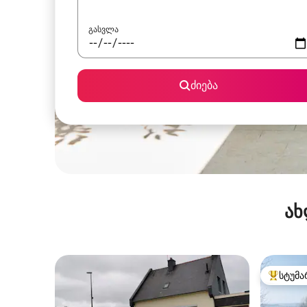
გასვლა
ძიება
ახ
სტუმა
სტუმართ