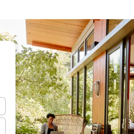
ციისთვის გამოიყენეთ კლავიშები ზემოთ/ქვემოთ მიმართული ისრებით 