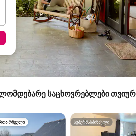
ლომდებარე საცხოვრებლები თვიუ
რთა რჩეული
სუპერმასპინძელი
ა რჩეული მოწინავე ვარიანტი
სუპერმასპინძელი