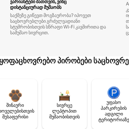
ვარიანტები მათთვის, ვინც
A
დისტანციურად მუშაობს
კ
საქმეზე გიწევთ მოგზაურობა? იპოვეთ
ი
საცხოვრებლები გრძელვადიანი
თ
სტუმრობისთვის სწრაფი Wi‑Fi კავშირითა და
ს
სამუშაო სივრცით.
ც
ყოფაცხოვრებო პირობები საცხოვრე
უფასო
შინაური
სივრცე
პარკირების
ხოველებისთვის
ლეპტოპით
ადგილი
შესაფერისი
მუშაობისთვის
ტერიტორიაზ