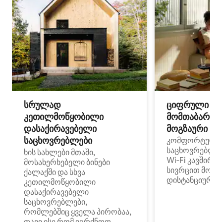
სრულად
ციფრული
კეთილმოწყობილი
მომთაბარეებ
დასაქირავებელი
მოგზაური სპ
საცხოვრებლები
კომფორტული
საცხოვრებლე
ხის სახლები მთაში,
Wi‑Fi კავშირი
მოსახერხებელი ბინები
სივრცით მობი
ქალაქში და სხვა
დისტანციური მ
კეთილმოწყობილი
დასაქირავებელი
საცხოვრებლები,
რომლებშიც ყველა პირობაა,
თავი ისე რომ იგრძნოთ,