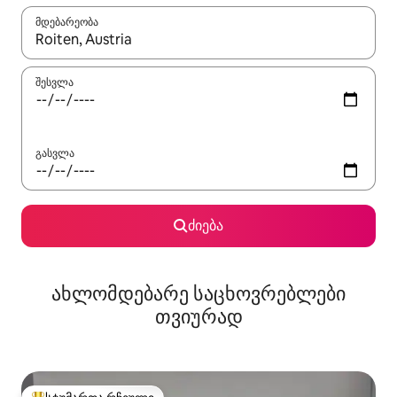
მდებარეობა
როცა შედეგები ხელმისაწვდომი გახდება, ნავიგაციისთვის გამ
შესვლა
გასვლა
ძიება
ახლომდებარე საცხოვრებლები
თვიურად