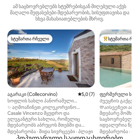
ამ საცხოვრებლებს სტუმრებისგან მიღებული აქვს
მაღალი შეფასებები მდებარეობის, სისუფთავისა და
სხვა მახასიათებლების მხრივ.
სტუმართა რჩეული
სტუმართა რჩე
სტუმართა რჩეული
სტუმართა რჩეული
აგარაკი (Collecorvino)
საშუალო შეფასებაა 5‑დან 
5,0 (7)
ფერმერული საც
(Cellino Attanasio
სოფლის სახლი პანორამული
Ქვეყნის გაქცევა 
ტერასით კოლეკორვინოში
ჰიდრომასაჟიანი 
​✨ აღმოაჩინეთ კოლეკორვინო...
Დაისვენეთ აბრუ
Casale Vincenzo მყუდრო და
მდებარე მომხი
ელეგანტური სახლია, რომელიც
საცხოვრებელში
მდებარეობს აბრუცოს მთებში და
იდეალურია წყვი
გარშემორტყმულია ზეთისხილის
რომლებსაც სურთ
მდებარეობა
·
შიდა სივრცეები
·
პლაჟი
მდებარეობა
·
ოჯ
ბაღებითა და ვენახებით. აქ არის: 🛋️
პოპულარული საყოფაცხოვრებო
მცირე ოჯახური დ