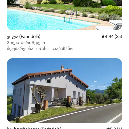
ვილა (Farindola)
საშუალო შეფა
4,94 (35)
Ვილა-ბარიჩელო
მდებარეობა
·
ოჯახი
·
სააბაზანო