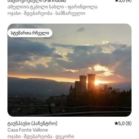
საცხოვრებელი (Farindola)
საშუალო შ
5,0 (4)
Ამელიის ტკბილი სახლი - ფარინდოლა
ოჯახი
·
მდებარეობა
·
სამზარეულო
სტუმართა რჩეული
სტუმართა რჩეული
ტაუნჰაუსი (პაჩენტრო)
საშუალო შ
5,0 (8)
Casa Fonte Vallone
ოჯახი
·
მდებარეობა
·
დეკორი