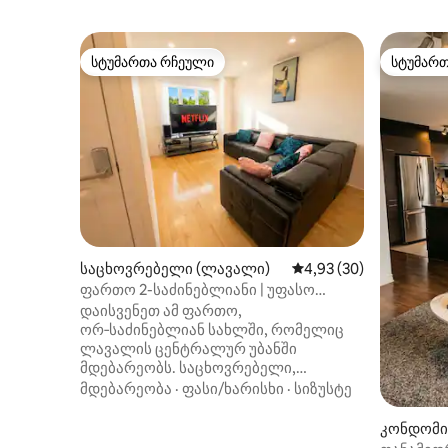
სტუმართა რჩეული
სტუმარ
სტუმართა რჩეული
სტუმარ
საცხოვრებელი (ლავალი)
საშუალო შეფასებაა 5
4,93 (30)
ფართო 2-საძინებლიანი | უფასო
პარკირების ადგილი + 1,5 სააბაზანო |
დაისვენეთ ამ ფართო,
YUL-ის ახლოს
ორ‑საძინებლიან სახლში, რომელიც
ლავალის ცენტრალურ უბანში
მდებარეობს. საცხოვრებელი,
რომელიც სავაჭრო ცენტრებიდან
მდებარეობა
·
ფასი/ხარისხი
·
სიზუსტე
რამდენიმე წუთის სავალზეა, ხოლო
მონრეალამდე მოკლე მანძილითაა
კონდომი
დაშორებული, გთავაზობთ დიდ