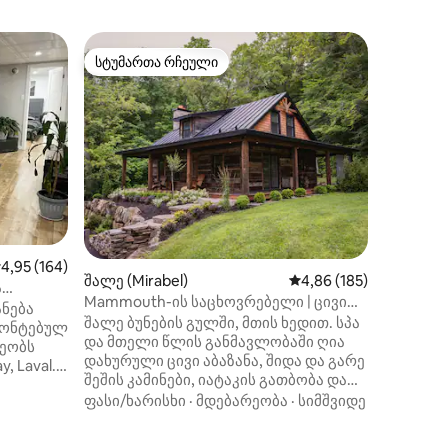
ბინა (მ
სტუმართა რჩეული
სუპერმ
არიანტი
სტუმართა რჩეული
სუპერმ
M11 | Le 
Loft 1A
Კეთილი 
თანამედ
ბინაში 
მილე-ენ
სამეფო 
მდებარ
ნაბიჯში
ლამაზი 
პლატოს 
რომელი
აშუალო შეფასებაა 5‑დან 4,95, 164 მიმოხილვა
4,95 (164)
რესტორნ
შალე (Mirabel)
საშუალო შეფასებაა 5
4,86 (185)
მყუდრო კაფ
ა
Mammouth-ის საცხოვრებელი | ცივი
დაგარწმ
ნება
აბაზანა, სპა და ბუნება
შალე ბუნების გულში, მთის ხედით. სპა
დამლაგ
მონტებულ
და მთელი წლის განმავლობაში ღია
დამატებ
ეობს
დახურული ცივი აბაზანა, შიდა და გარე
ზომებს A
, Laval.
შეშის კამინები, იატაკის გათბობა და
შესაბამ
ასვლელი,
გრილი. სრულად აღჭურვილი
უსაფრთხ
ფასი/ხარისხი
·
მდებარეობა
·
სიმშვიდე
ნებელი,
სამზარეულო, ყავა შედის ფასში. სამი
ილვა
საძინებელი: მთავარი საძინებელი
სრულად