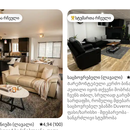
თა რჩეული
სტუმართა რჩეული
თა რჩეული
სტუმართა რჩეული მოწინავე ვ
საცხოვრებელი (ლავალი)
ს
‑დან 4,93, 30 მიმოხილვა
Გარემონტებული კერძო ბინ
ლავალში
Კეთილი იყოს თქვენი მობრძა
ჩვენს თბილ, სრულიად გარე
სარდაფში, რომელიც მდებარ
საცხოვრებელ უბანში Duvernay
Თქვენ გექნებათ ცალკე შეს
ფასი/ხარისხი
·
მდებარეობა
·
ორი დიდი კომფორტული საძი
ხანგრძლივი სტუმრობა
თანამედროვე სააბაზანო,
ნიუმი (ლავალი)
საშუალო შეფასებაა 5‑დან 4,94, 100 მიმოხ
4,94 (100)
მოსასვენებელი სივრცე და 