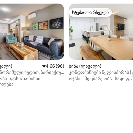
სტუმართა რჩეული
სტუმართა რჩეული
ვალი)
საშუალო შეფასებაა 5‑დან 4,66, 96 მიმოხ
4,66 (96)
ბინა (ლავალი)
ანორამული ხედით, ბარბექიუს
კონდომინიუმი წყლისპირას | 
‑დან 4,85, 52 მიმოხილვა
 და სპორტდარბაზით
სახურავზე | მდინარის ხედები
ობა
·
ფასი/ხარისხი
·
ოჯახი
·
მდებარეობა
·
საყოფ. 
ილება