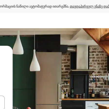
ორმაციის ნაწილი ავტომატურად ითარგმნა. 
თავდაპირველ ენაზე და
ციისთვის გამოიყენეთ კლავიშები ზემოთ/ქვემოთ მიმართული ისრებით 