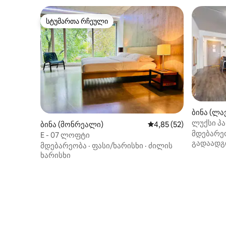
სტუმართა რჩეული
სტუმართა რჩეული
ბინა (ლა
ლუქსი პ
ბინა (მონრეალი)
საშუალო შეფასებაა 5
4,85 (52)
ტერასით
მდებარე
E - 07 ლოფტი
გადაადგ
მდებარეობა
·
ფასი/ხარისხი
·
ძილის
ხარისხი