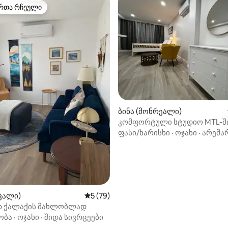
რთა რჩეული
ა რჩეული მოწინავე ვარიანტი
‑დან 4,85, 41 მიმოხილვა
ბინა (მონრეალი)
კომფორტული სტუდიო MTL-ში |
კონდიციონერი, სამრეცხაო,
ფასი/ხარისხი
·
ოჯახი
·
არემა
ტელევიზორი
ვალი)
საშუალო შეფასებაა 5‑დან 5, 79 მიმოხ
5 (79)
 ქალაქის მახლობლად
ობა
·
ოჯახი
·
შიდა სივრცეები