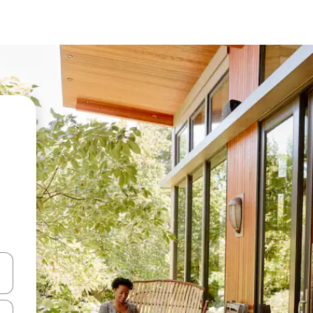
ციისთვის გამოიყენეთ კლავიშები ზემოთ/ქვემოთ მიმართული ისრებით 