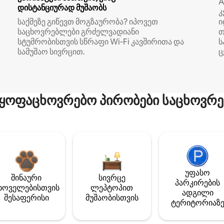
A
დისტანციურად მუშაობს
კ
საქმეზე გიწევთ მოგზაურობა? იპოვეთ
ი
საცხოვრებლები გრძელვადიანი
თ
სტუმრობისთვის სწრაფი Wi‑Fi კავშირითა და
ს
სამუშაო სივრცით.
ც
ყოფაცხოვრებო პირობები საცხოვრე
უფასო
შინაური
სივრცე
პარკირების
ხოველებისთვის
ლეპტოპით
ადგილი
შესაფერისი
მუშაობისთვის
ტერიტორიაზ