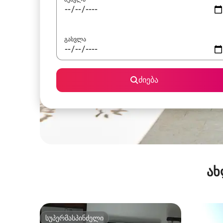
გასვლა
ძიება
ახ
სუპერმასპინძელი
სუპერმასპინძელი