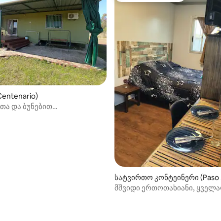
Centenario)
თა და ბუნებით
რტყმული სახლი
სატვირთო კონტეინერი (Paso
los Toros)
მშვიდი ერთოთახიანი, ყველ
რაც გჭირდებათ