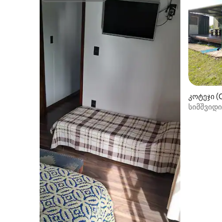
კოტეჯი (
სიმშვიდი
გარშემო