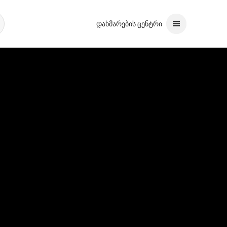
დახმარების ცენტრი
ბა
ვიგაციისთვის გამოიყენეთ კლავიშები ზემოთ ან ქვემოთ მიმართული ი