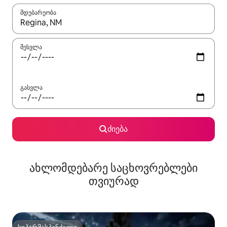
მდებარეობა
როცა შედეგები ხელმისაწვდომი გახდება, ნავიგაციისთვის გამ
შესვლა
გასვლა
ძიება
ახლომდებარე საცხოვრებლები
თვიურად