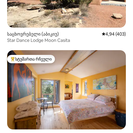
საცხოვრებელი (აბიკიუ)
საშუალო შეფას
4,94 (403)
Star Dance Lodge Moon Casita
სტუმართა რჩეული
სტუმართა რჩეული მოწინავე ვარიანტი