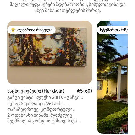
მაღალი შეფასებები მდებარეობის, სისუფთავისა და
სხვა მახასიათებლების მხრივ.
სტუმართა რჩეული
სტუმართა რჩეულ
სტუმართა რჩეული მოწინავე ვარიანტი
სტუმართა რჩეულ
საცხოვრებელი (Haridwar)
საშუალო შეფასებაა 5‑დან 
5 (60)
განგა ვისტა | ლუქსი 2BHK • განგა
ღატამდე ფეხით სავალი მანძილი
იცხოვრეთ Ganga Vista‑ში —
თანამედროვე, კომფორტული,
2‑ოთახიანი ბინაში, რომელიც
შექმნილია კომფორტისთვის და
პირადი სივრცისთვის და რომელიც
შესანიშნავ ადგილზე მდებარეობს