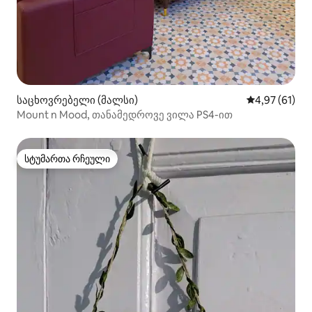
საცხოვრებელი (მალსი)
საშუალო შეფ
4,97 (61)
Mount n Mood, თანამედროვე ვილა PS4-ით
სტუმართა რჩეული
სტუმართა რჩეული