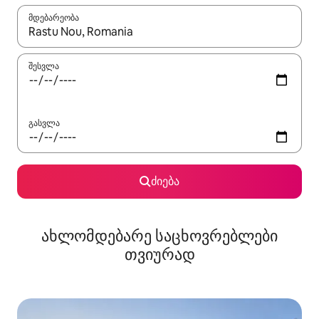
მდებარეობა
როცა შედეგები ხელმისაწვდომი გახდება, ნავიგაციისთვის გამ
შესვლა
გასვლა
ძიება
ახლომდებარე საცხოვრებლები
თვიურად