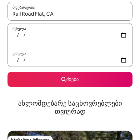
მდებარეობა
როცა შედეგები ხელმისაწვდომი გახდება, ნავიგაციისთვის გამ
შესვლა
გასვლა
ძიება
ახლომდებარე საცხოვრებლები
თვიურად