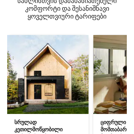
სახლისთვის დამახასიათებელი
კომფორტი და შესანიშნავი
ყოველთვიური ტარიფები
სრულად
ციფრული
კეთილმოწყობილი
მომთაბარეებ