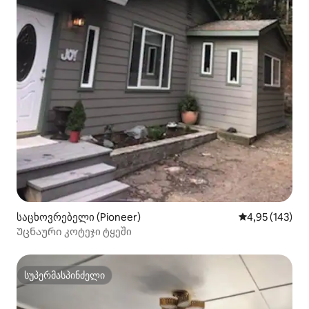
საცხოვრებელი (Pioneer)
საშუალო შეფა
4,95 (143)
Უცნაური კოტეჯი ტყეში
სუპერმასპინძელი
სუპერმასპინძელი