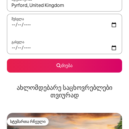
როცა შედეგები ხელმისაწვდომი გახდება, ნავიგაციისთვის გამ
შესვლა
გასვლა
ძიება
ახლომდებარე საცხოვრებლები
თვიურად
სტუმართა რჩეული
სტუმართა რჩეული