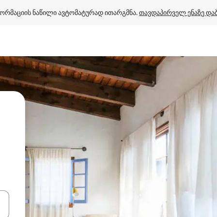
ორმაციის ნაწილი ავტომატურად ითარგმნა. 
თავდაპირველ ენაზე და
ციისთვის გამოიყენეთ კლავიშები ზემოთ/ქვემოთ მიმართული ისრებით 