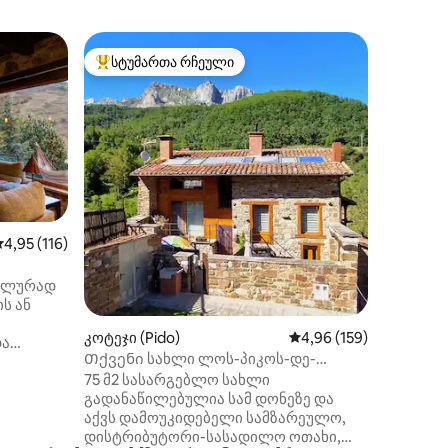
კოტეჯი 
სტუმართა რჩეული
სტუმ
სტუმართა რჩეული მოწინავე ვარიანტი
სტუმარ
El Mirado
en Picos
Ერთ-სარ
წყნარ მ
გადაჰყუ
ლიებანა
Იდეალურ
დასაკავ
ტერიტო
დაშორებუ
აშუალო შეფასებაა 5‑დან 4,95, 116 მიმოხილვა
4,95 (116)
დაშორებ
ილვა
Cable C
იალურად
და 50 კმ
ს ან
ბარკერას
ფართო 
კოტეჯი (Pido)
საშუალო შეფასებაა 5
4,96 (159)
და
სააბაზან
Თქვენი სახლი ლოს-პიკოს-დე-
სამზარე
ევროპაში
75 მ2 სასარგებლო სახლი
ნავი
საკუთარ
გადანაწილებულია სამ დონეზე და
თეთრეულ
აქვს დამოუკიდებელი სამზარეულო,
ულად
დისტრიბუტორი-სასადილო ოთახი,