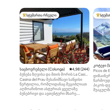
სტუმართა რჩეული
სტუმა
სტუმართა რჩეული მოწინავე ვარიანტი
სტუმართ
კოტეჯი (
საცხოვრებელი (Colunga)
საშუალო შეფასებაა 5‑
4,98 (244)
Picos de 
ბუნება ზღვისა და მთის შორის La Casina
შესანიშნ
დიზაინე
del Prau
Casina del Prau შესანიშნავი საწყისი
წარმოუდ
წერტილია, რომლიდანაც შეგიძლიათ
პიკოს‑დე
აღმოაჩინოთ ასტურიას ყველაზე
შუაგულში
ბუნებრივი და ავთენტური მხარე.
ერთ‑ერთ
მდებარეობს მწვანე მდელოების
გადასაღებად. 
გარშემო და ზღვის სიახლოვეს,
დასასვე
იდეალურია ლაშქრობის, სერფინგისა
მუშაობის