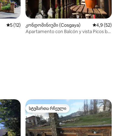
საშუალო შეფასებაა 5‑დან 5, 12 მიმოხილვა
5 (12)
კონდომინიუმი (Cosgaya)
საშუალო შეფასებაა
4,9 (52)
Apartamento con Balcón y vista Picos by
Río Cubo
ილვა
სტუმართა რჩეული
არიანტი
სტუმართა რჩეული