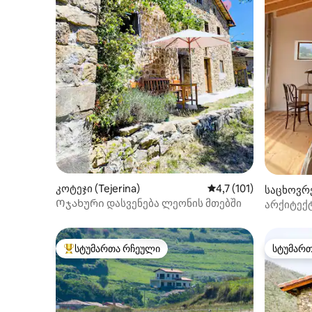
კოტეჯი (Tejerina)
საშუალო შეფასებაა 5
4,7 (101)
საცხოვრე
Ოჯახური დასვენება ლეონის მთებში
არქიტექტ
შორის
სტუმართა რჩეული
სტუმარ
სტუმართა რჩეული მოწინავე ვარიანტი
სტუმარ