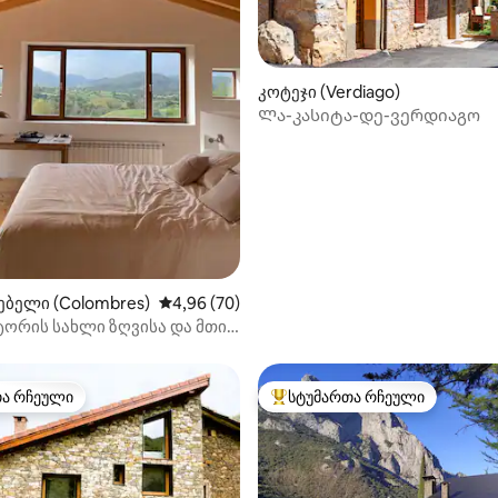
კოტეჯი (Verdiago)
Ლა-კასიტა-დე-ვერდიაგო
‑დან 4,7, 101 მიმოხილვა
ბელი (Colombres)
საშუალო შეფასებაა 5‑დან 4,96, 70 მიმოხ
4,96 (70)
ორის სახლი ზღვისა და მთის
თა რჩეული
სტუმართა რჩეული
თა რჩეული
სტუმართა რჩეული მოწინავე ვ