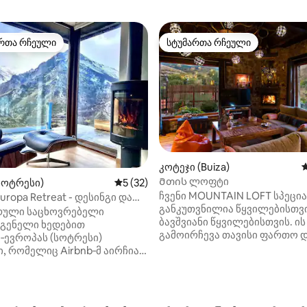
რთა რჩეული
სტუმართა რჩეული
ა რჩეული მოწინავე ვარიანტი
სტუმართა რჩეული
კოტეჯი (Buiza)
ს
Მთის ლოფტი
სოტრესი)
საშუალო შეფასებაა 5‑დან 5, 32 მიმოხ
5 (32)
დან 4,98, 244 მიმოხილვა
ჩვენი MOUNTAIN LOFT სპეც
Europa Retreat - დესინგი და
განკუთვნილია წყვილებისთვი
ავი ხედები
რული საცხოვრებელი
ბავშვიანი წყვილებისთვის. ის
გენელი ხედებით
გამოირჩევა თავისი ფართო 
‑ევროპას (სოტრესი)
კომფორტული ნომრებით,
, რომელიც Airbnb‑მ აირჩია
რომლებიდანაც მთის შესანიშ
ი სარეკლამო კამპანიის
ხედი იშლება. - მისაღები ბუხრით და
იდეალურია
პანორამული ხედებით. - სრ
ნებლად, დისტანციური
აღჭურვილი სამზარეულო. -
თვის ან მთის ბილიკების