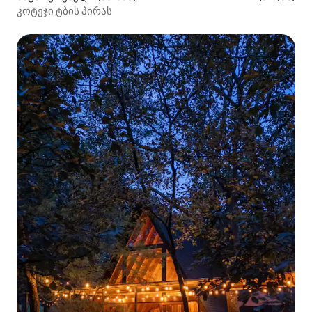
კოტეჯი ტბის პირას