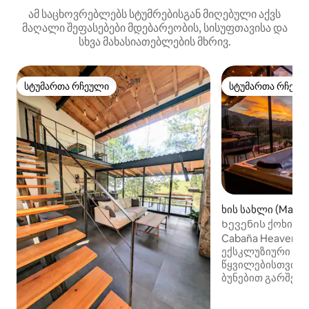
ამ საცხოვრებლებს სტუმრებისგან მიღებული აქვს
მაღალი შეფასებები მდებარეობის, სისუფთავისა და
სხვა მახასიათებლების მხრივ.
სტუმართა რჩეული
სტუმართა რჩეულ
სტუმართა რჩეული
სტუმართა რჩეულ
ხის სახლი (Mazam
Ხევენის ქოხი მ
ექსკლუზიურად 
Cabaña Heaven ა
ექსკლუზიური სა
წყვილებისთვის,
ბუნებით გარშემ
და რომანტიკას 
მყუდრო დიზაინის