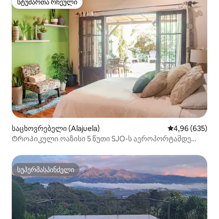
სტუმართა რჩეული
სტუმართა რჩეული
საცხოვრებელი (Alajuela)
საშუალო შეფას
4,96 (635)
Ტროპიკული ოაზისი 5 წუთი SJO-ს აეროპორტამდე
მყუდრო ტერასით
სუპერმასპინძელი
სუპერმასპინძელი