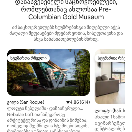
დასასვენებელი საცხოვრებლები,
რომლებთანაც ახლოსაა Pre-
Columbian Gold Museum
ამ საცხოვრებლებს სტუმრებისგან მიღებული აქვს
მაღალი შეფასებები მდებარეობის, სისუფთავისა და
სხვა მახასიათებლების მხრივ.
სტუმართა რჩეული
სტუმართა რჩეულ
სტუმართა რჩეული
სტუმართა რჩეულ
ვილა (San Roque)
საშუალო შეფასებაა 5‑დან 4,8
4,86 (614)
ლოფტი ნებულაში · დიზაინერული
ლოფტი (სან-ხოს
საცხოვრებელი ჯაკუზითა და კოცონის
Nebulae Loft თანამედროვე
Ახალი 1 საწოლი
დასანთები ადგილით
არქიტექტურისა და დიზაინის ნიმუშია,
შესანიშნავი ხედ
Შეინარჩუნეთ ის 
რომელიც შექმნილია სტუმრებისთვის,
ცენტრალიზებულ
რომლებსაც უნდათ განსხვავებულ,