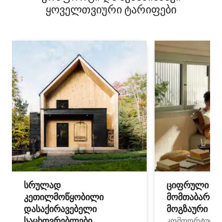
ყოველთვიური ტარიფები
სრულად
ციფრული
კეთილმოწყობილი
მომთაბარეებ
დასაქირავებელი
მოგზაური სპ
საცხოვრებლები
კომფორტული