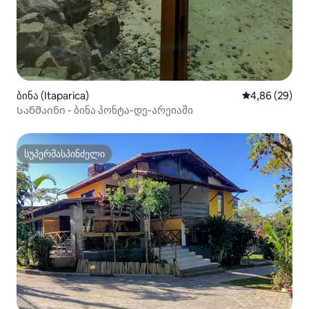
ბინა (Itaparica)
საშუალო შეფა
4,86 (29)
Სანშაინი - ბინა პონტა-დე-არეიაში
სუპერმასპინძელი
სუპერმასპინძელი