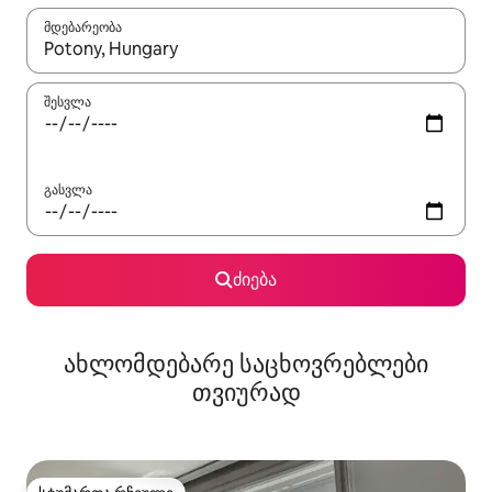
მდებარეობა
როცა შედეგები ხელმისაწვდომი გახდება, ნავიგაციისთვის გამ
შესვლა
გასვლა
ძიება
ახლომდებარე საცხოვრებლები
თვიურად