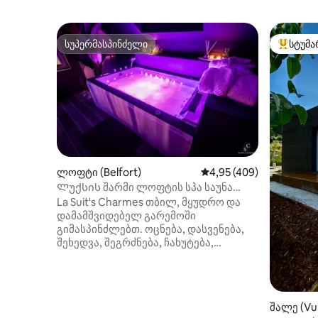
სუპერმასპინძელი
სტუმა
სუპერმასპინძელი
სტუმართ
ლოფტი (Belfort)
საშუალო შეფასებაა 5‑
4,95 (409)
Ლუქსის შარმი ლოფტის სპა საუნა
ზომა
La Suit's Charmes თბილ, მყუდრო და
დამამშვიდებელ გარემოში
გიმასპინძლებთ. ოცნება, დასვენება,
შეხედვა, შეგრძნება, ჩახუტება,
საკუთარი თავის პოვნა, საკუთარი
თავის პოვნა, ნდობა… საკუთარი თავის
სიყვარული…მოდი და ისიამოვნე
კოსტიუმის შარმით!! 75 კვ.მ‑იანი
შალე (Vui
ლუქს‑კლასის აპარტამენტი