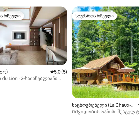
ქვეშ ბესან-კრასში
თა რჩეული
სტუმართა რჩეული
თა რჩეული
სტუმართა რჩეული
ort)
საშუალო შეფასებაა 5‑დან 5,0, 5 მიმოხ
5,0 (5)
 du Lion · 2-საძინებლიანი
‑დან 4,92, 38 მიმოხილვა
ლოფტი Vieille Ville-ში
საცხოვრებელი (La Chaux-d
e-Fonds)
Მშვიდობის ოაზისი შუაგულ ტ