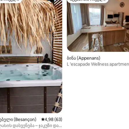
თა რჩეული
სტუმართა რჩეული
‑დან 4,84, 50 მიმოხილვა
ბინა (Appenans)
L 'escapade Wellness apartmen
სარელაქსაციო ჯაკუზი საუნა
ბელი (Besançon)
საშუალო შეფასებაა 5‑დან 4,98, 63 მიმოხ
4,98 (63)
სის დასვენება – ჯაკუზი და