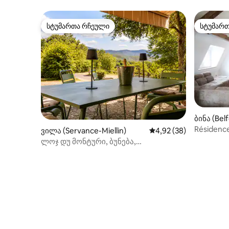
ღია ცის 
სტუმართა რჩეული
სტუმარ
სტუმართა რჩეული
სტუმარ
ბინა (Belf
Résidence
ვილა (Servance-Miellin)
საშუალო შეფასებაა 5
4,92 (38)
დუპლექს-
ლოჯ დუ მონტური, ბუნება,
მრავალტბიანი ლუქსი