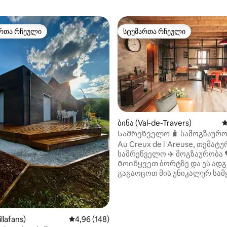
რთა რჩეული
სტუმართა რჩეული
ა რჩეული მოწინავე ვარიანტი
სტუმართა რჩეული
დან 4,95, 409 მიმოხილვა
ბინა (Val-de-Travers)
ს
Სამრეწველო 🧳 სამოგზაურ
თეატრის ბინა ✈️🖤
Au Creux de l 'Areuse, თემატუ
სამრეწველო ✈️ მოგზაურობა 
Მოიწყვეთ ბორტზე და ეს ად
გაგაოცოთ მის უნიკალურ სამ
Შესანიშნავი ადგილია ვალ-
ტრავერსის რეგიონში ბევრ
აქტივობასთან ახლოს
დასვენებისთვის.🌳🏘: 50 მ ლამაზი
llafans)
საშუალო შეფასებაა 5‑დან 4,96, 148 მიმოხ
4,96 (148)
ლაშქრობები ⛰🗺 მატარებლ