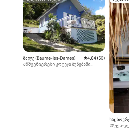
სუპერმასპინძელი
სტუმარ
შალე (Baume-les-Dames)
საშუალო შეფასებაა 5
4,84 (50)
Უმშვენიერესი კოტეჯი ბუნებაში
მაღაზიებთან ახლოს
საცხოვრე
Ლუქს-კლა