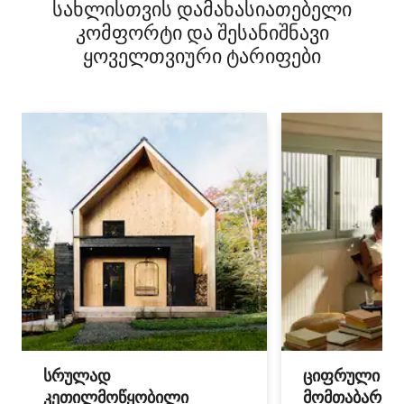
სახლისთვის დამახასიათებელი
კომფორტი და შესანიშნავი
ყოველთვიური ტარიფები
სრულად
ციფრული
კეთილმოწყობილი
მომთაბარეებ