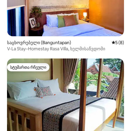
საცხოვრებელი (Banguntapan)
საშუალო 
5 (8)
V-La Stay–Homestay Rasa Villa, ხელმისაწვდომი
სტუმართა რჩეული
სტუმართა რჩეული