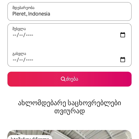
მდებარეობა
როცა შედეგები ხელმისაწვდომი გახდება, ნავიგაციისთვის გამ
შესვლა
გასვლა
ძიება
ახლომდებარე საცხოვრებლები
თვიურად