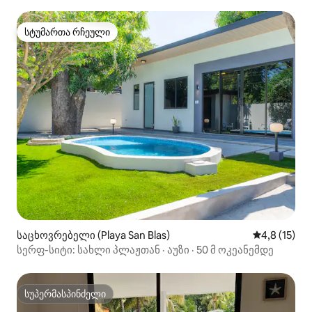
სტუმართა რჩეული
სტუმართა რჩეული
საცხოვრებელი (Playa San Blas)
საშუალო შე
4,8 (15)
სერფ-სიტი: სახლი პლაჟთან · აუზი · 50 მ ოკეანემდე
სუპერმასპინძელი
სუპერმასპინძელი