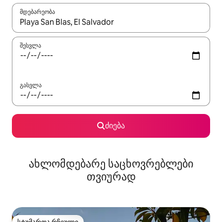
მდებარეობა
როცა შედეგები ხელმისაწვდომი გახდება, ნავიგაციისთვის გამ
შესვლა
გასვლა
ძიება
ახლომდებარე საცხოვრებლები
თვიურად