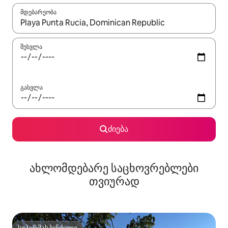
მდებარეობა
როცა შედეგები ხელმისაწვდომი გახდება, ნავიგაციისთვის გამ
შესვლა
გასვლა
ძიება
ახლომდებარე საცხოვრებლები
თვიურად