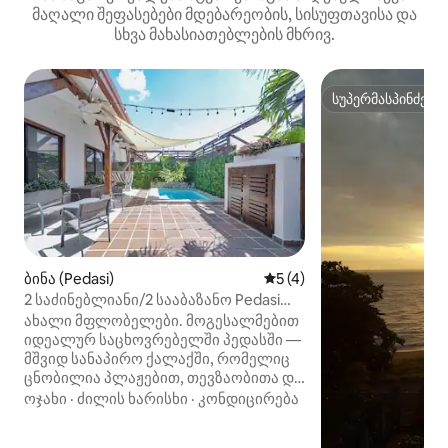
მაღალი შეფასებები მდებარეობის, სისუფთავისა და
სხვა მახასიათებლების მხრივ.
სუპერმასპინძელ
სუპერმასპინძელ
ბინა (Pedasi)
საშუალო შეფასებაა 5‑და
5 (4)
2 საძინებლიანი/2 სააბაზანო Pedasi
Condo | პლაჟთან და ქალაქთან
ახალი მფლობელები. მოგესალმებით
ახლოს
იდეალურ საცხოვრებელში პედასში —
მშვიდ სანაპირო ქალაქში, რომელიც
ცნობილია პლაჟებით, თევზაობითა და
იმ განცდით, რომ „რატომ არ
ოჯახი
·
ძილის ხარისხი
·
კონდიცირება
ვცხოვრობ აქ?“ ეს
2‑საძინებლიანი/2‑სააბაზანოიანი