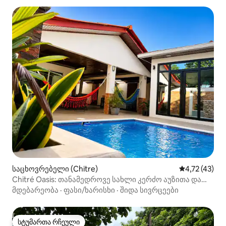
საცხოვრებელი (Chitre)
საშუალო შეფ
4,72 (43)
Chitré Oasis: თანამედროვე სახლი კერძო აუზითა და
გრილ‑ბარბეკიუთი
მდებარეობა
·
ფასი/ხარისხი
·
შიდა სივრცეები
სტუმართა რჩეული