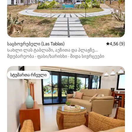
საცხოვრებელი (Las Tablas)
საშუალო შეფ
4,56 (9)
Სახლი ლას ტაბლაში, აუზითა და პლაჟზე
გასასვლელით
მდებარეობა
·
ფასი/ხარისხი
·
შიდა სივრცეები
სტუმართა რჩეული
სტუმართა რჩეული