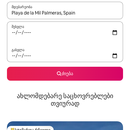
მდებარეობა
როცა შედეგები ხელმისაწვდომი გახდება, ნავიგაციისთვის გამ
შესვლა
გასვლა
ძიება
ახლომდებარე საცხოვრებლები
თვიურად