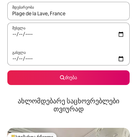
მდებარეობა
როცა შედეგები ხელმისაწვდომი გახდება, ნავიგაციისთვის გამ
შესვლა
გასვლა
ძიება
ახლომდებარე საცხოვრებლები
თვიურად