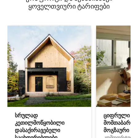
ყოველთვიური ტარიფები
სრულად
ციფრული
კეთილმოწყობილი
მომთაბარეებ
დასაქირავებელი
მოგზაური სპ
საცხოვრებლები
კომფორტული