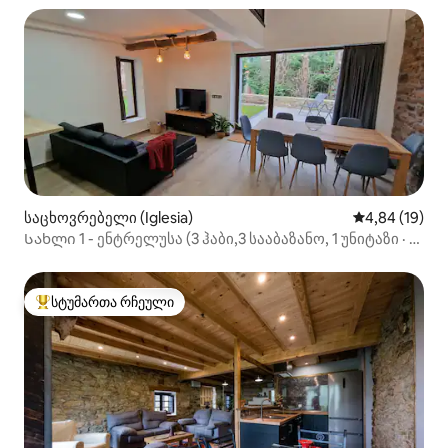
საცხოვრებელი (Iglesia)
საშუალო შეფ
4,84 (19)
Სახლი 1 - ენტრელუსა (3 ჰაბი,3 სააბაზანო, 1 უნიტაზი · 8
პაქსი)
სტუმართა რჩეული
სტუმართა რჩეული მოწინავე ვარიანტი