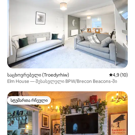
საცხოვრებელი (Troedyrhiw)
საშუალო შე
4,9 (10)
Elm House — შესასვლელი BPW/Brecon Beacons-ში
სტუმართა რჩეული
სტუმართა რჩეული