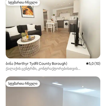
სტუმართა რჩეული
სტუმართა რჩეული
ბინა (Merthyr Tydfil County Borough)
საშუალო შე
5,0 (10)
ქალაქის ცენტრში, კონტრაქტორებისთვის
მოსახერხებელი|მატარებლის და ავტობუსის
გაჩერებებთან სავალ მანძილზე
სტუმართა რჩეული
სტუმართა რჩეული