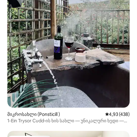
მიკროსახლი (Ponsticill )
საშუალო შეფას
4,93 (438)
1-Ein Trysor Cudd‑ის ხის სახლი — უნიკალური ხედი —
აუზი გარეთ!