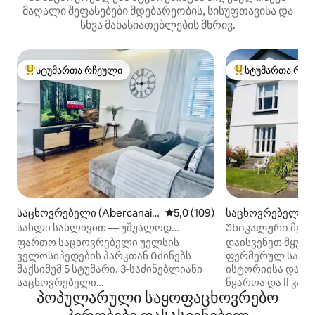
მაღალი შეფასებები მდებარეობის, სისუფთავისა და
სხვა მახასიათებლების მხრივ.
სტუმართა რჩეული
სტუმართა რჩე
სტუმართა რჩეული მოწინავე ვარიანტი
სტუმართა რჩეული
საცხოვრებელი (Abercanai
საშუალო შეფასებაა 5‑დან 5,
5,0 (109)
საცხოვრებელი (
d)
სახლი სახლივით — უშუალოდ
Უნიკალური მყუდ
Bike Park Wales‑ის ქვეშ
ფართო 3-საწოლ
ფართო საცხოვრებელი უელსის
დაისვენეთ მყუდრო
სახლი
ველოსიპედების პარკთან Იძინებს
ფერმერულ სახლ
მაქსიმუმ 5 სტუმარი. 3‑საძინებლიანი
ისტორიისა და ხ
საცხოვრებელი
წყაროა და II კა
პოპულარული საყოფაცხოვრებო
1 დიდი ორმაგი საწოლით და
არქიტექტურული 
3 ორადგილიანი საწოლით უელსის
სარგებლობს. Ca