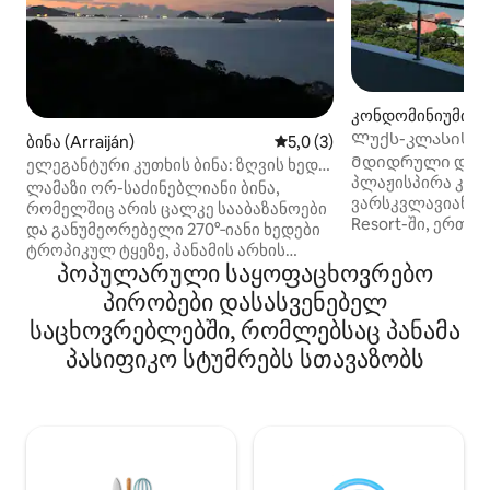
კონდომინიუმი (P
Ლუქს-კლასის კო
ბინა (Arraiján)
საშუალო შეფასებაა 5‑დან 
5,0 (3)
ბონიტა პანამა
Მდიდრული და თ
ელეგანტური კუთხის ბინა: ზღვის ხედი
პლაჟისპირა კონ
მე‑19 სართულიდან
ლამაზი ორ-საძინებლიანი ბინა,
ვარსკვლავიან Wes
რომელშიც არის ცალკე სააბაზანოები
Resort-ში, ერთა
და განუმეორებელი 270°‑იანი ხედები
პანამაში, რომ 
ტროპიკულ ტყეზე, პანამის არხის
პლაჟით, ისე ქალ
პოპულარული საყოფაცხოვრებო
შესასვლელზე და წყნარ ოკეანეზე.
ტროპიკული ტროპ
დაისვენეთ ამ საოცნებო სახლში და
პირობები დასასვენებელ
წყნარი ოკეანის,
ისარგებლეთ Casa Bonita‑ს
საცხოვრებლებში, რომლებსაც პანამა
კურორტის ხედები
საყოფაცხოვრებო პირობებით,
განუმეორებელი 
როგორიცაა საუნა, სათამაშო ოთახი,
პასიფიკო სტუმრებს სთავაზობს
Სახურავის გემბა
საცურაო აუზი, სადღეღამისო
სოციალური სივრ
რეგისტრატურა და სრული დაცვა.
ოკეანეზე. Კურო
ბინა, რომელიც აღჭურვილია
Nast-მა ლათინურ
ჭურჭლის სარეცხი მანქანით,
საუკეთესო კურო
ღუმელით, სრულად აღჭურვილი
მრავალრიცხოვა
სამზარეულოთი, მიკროტალღური