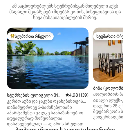
ამ საცხოვრებლებს სტუმრებისგან მიღებული აქვს
მაღალი შეფასებები მდებარეობის, სისუფთავისა და
სხვა მახასიათებლების მხრივ.
სტუმართა რჩეული
სტუმართა რჩეულ
სტუმართა რჩეული მოწინავე ვარიანტი
სტუმართა რჩეულ
ბინა (კოლომბო)
Კოლომბოს პანო
სტუმრების ფლიგელი (Nu
საშუალო შეფასებაა 5‑დან 4,9
4,98 (139)
Ახალი ლუქს-კლა
gegoda)
კერძო აუზი და ჯაკუზი ოჯახებისთვის
თაუერის 28-ე სართულზ
შესაფერისი საცხოვრებელი
თანამედროვე 3‑საძინებლიანი
მდებარეობს სუპ
აპარტამენტი ცალკე სააბაზანოებით.
უნივერმაღები გზ
იდეალურად მოწყობილია
Ოკეანისა და ვიჰ
დასასვენებლად — აქ არის სრულად
პარკის ხედები. Მ
აღჭურვილი სამზარეულო, დიდი