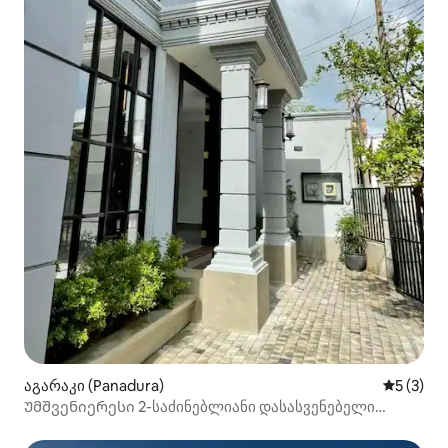
აგარაკი (Panadura)
საშუალო 
5 (3)
Უმშვენიერესი 2-საძინებლიანი დასასვენებელი
სახლი უფასო პარკირების ადგილით.