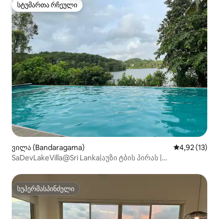
სტუმართა რჩეული
სტუმართა რჩეული
ვილა (Bandaragama)
საშუალო შეფ
4,92 (13)
SaDevLakeVilla@Sri Lanka|აუზი ტბის პირას |
პერსონალი|B&B
სუპერმასპინძელი
სუპერმასპინძელი