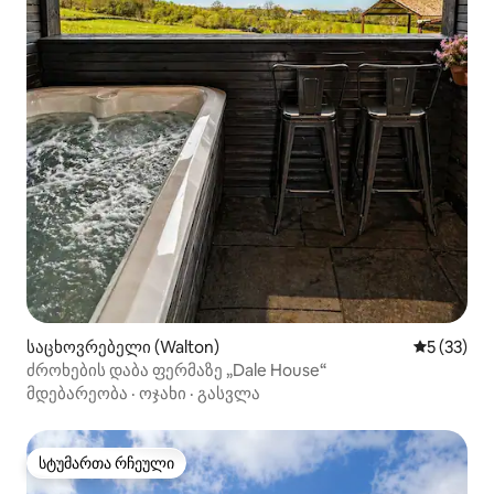
საცხოვრებელი (Walton)
საშუალო შ
5 (33)
ძროხების დაბა ფერმაზე „Dale House“
მდებარეობა
·
ოჯახი
·
გასვლა
სტუმართა რჩეული
სტუმართა რჩეული