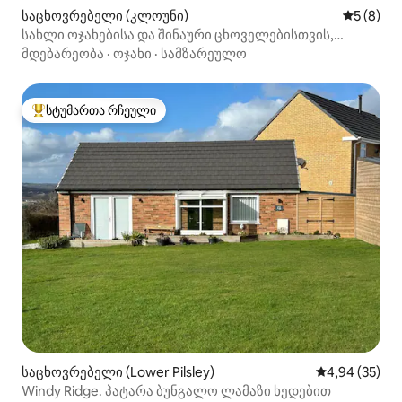
საცხოვრებელი (კლოუნი)
საშუალო 
5 (8)
სახლი ოჯახებისა და შინაური ცხოველებისთვის,
ბუხრითა და ბაღით
მდებარეობა
·
ოჯახი
·
სამზარეულო
სტუმართა რჩეული
სტუმართა რჩეული მოწინავე ვარიანტი
საცხოვრებელი (Lower Pilsley)
საშუალო შეფა
4,94 (35)
Windy Ridge. პატარა ბუნგალო ლამაზი ხედებით