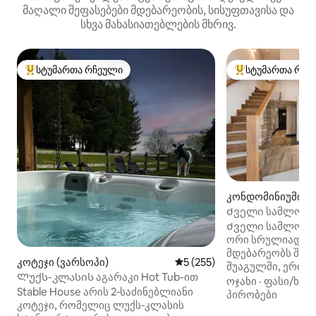
მაღალი შეფასებები მდებარეობის, სისუფთავისა და
სხვა მახასიათებლების მხრივ.
სტუმართა რჩეული
სტუმართა რჩე
სტუმართა რჩეული მოწინავე ვარიანტი
სტუმართა რჩეული
კონდომინიუმი (E
e)
Ძველი სამლოცვ
Ძველი სამლოცველო ბ
ორი სრულიად ახ
მდებარეობს შერ
კოტეჯი (ვარსოპი)
საშუალო შეფასებაა 5‑დან 
5 (255)
შუაგულში, ერთ‑
Ლუქს-კლასის აგარაკი Hot Tub-ით
მთავარ ქუჩაზე, 
ოჯახი
·
ფასი/ხარ
Stable House არის 2‑საძინებლიანი
გავლილი, ყოფი
პირობები
კოტეჯი, რომელიც ლუქს‑კლასის
სამლოცველოს შ