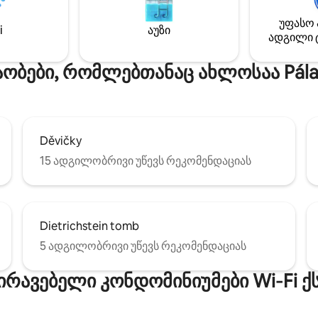
ტერესო ტურისტულ
კოტეჯში იპოვით ადგილს მშვ
ლებებს. Სახლთან ახლოს
დასვენებისთვის და უყურად
უფასო 
i
აუზი
აზია და რამდენიმე
განტვირთვისთვის. სამზარე
ადგილი 
ნიც.
სრულად აღჭურვილია, ხოლო
სავსე მარნი გელით, სადაც ს
აობები, რომლებთანაც ახლოსაა Pálav
ღვინოებს შეარჩევთ. ახლა კი
განიტვირთეთ ჩვენს ველნესის
Děvičky
15 ადგილობრივი უწევს რეკომენდაციას
Dietrichstein tomb
5 ადგილობრივი უწევს რეკომენდაციას
ირავებელი კონდომინიუმები Wi‑Fi 