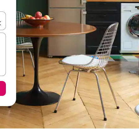
ციისთვის გამოიყენეთ კლავიშები ზემოთ/ქვემოთ მიმართული ისრებით 