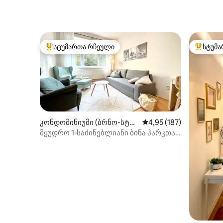
სტუმართა რჩეული
სტუმა
სტუმართა რჩეული მოწინავე ვარიანტი
სტუმართ
კონდომინიუმი (ბრნო-სტრ
საშუალო შეფასებაა 5‑
4,95 (187)
ედ)
მყუდრო 1‑საძინებლიანი ბინა პარკთან
ახლოს|10 წუთში ცენტრამდე