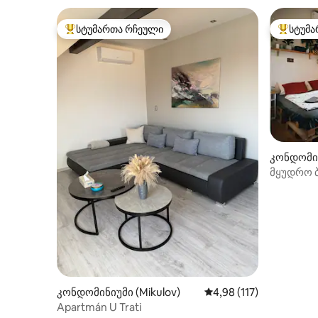
სტუმართა რჩეული
სტუმა
სტუმართა რჩეული მოწინავე ვარიანტი
სტუმართ
კონდომი
დ)
მყუდრო 
ფორტეპ
კონდომინიუმი (Mikulov)
საშუალო შეფასებაა 5‑
4,98 (117)
Apartmán U Trati