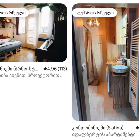
რთა რჩეული
სტუმართა რჩეული
ა რჩეული მოწინავე ვარიანტი
სტუმართა რჩეული
ნიუმი (ბრნო-სტრე
საშუალო შეფასებაა 5‑დან 4,96, 113 მიმოხ
4,96 (113)
ბინა აივნით, პროექტორით და
იანოთი
დან 4,98, 117 მიმოხილვა
კონდომინიუმი (Slatina)
ს
Ადალბერტის აპარტამენტი