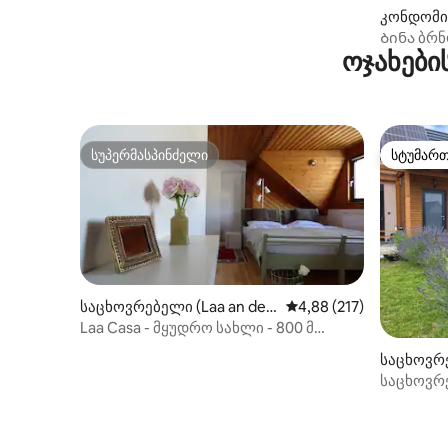
კონდომი
ედ)
Ბინა ბრნ
ოჯახები
სუპერმასპინძელი
სტუმარ
სუპერმასპინძელი
სტუმარ
საცხოვრებელი (Laa an der
საშუალო შეფასებაა 5‑
4,88 (217)
Thaya)
Laa Casa - მყუდრო სახლი - 800 მ
თერმულ სპადან
საცხოვრე
საცხოვრ