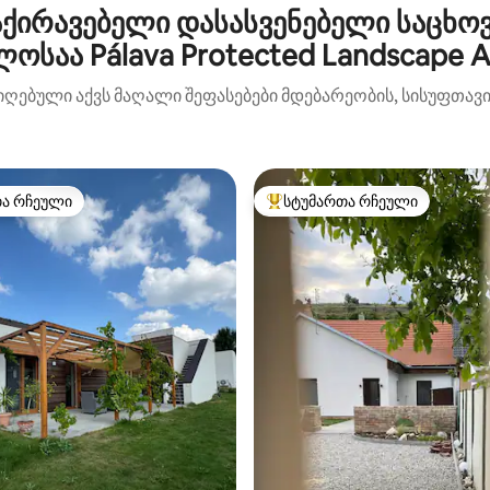
ქირავებელი დასასვენებელი საცხო
ლოსაა Pálava Protected Landscape A
იღებული აქვს მაღალი შეფასებები მდებარეობის, სისუფთავის
თა რჩეული
სტუმართა რჩეული
თა რჩეული
სტუმართა რჩეული მოწინავე ვ
დან 4,98, 117 მიმოხილვა