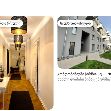
რთა რჩეული
სტუმართა რჩეული
ა რჩეული მოწინავე ვარიანტი
სტუმართა რჩეული
დან 4,95, 187 მიმოხილვა
კონდომინიუმი (ბრნო-სტრ
ს
ედ)
ახალი ლამაზი ბინა ცენტრში
უზრუნველყოფილია