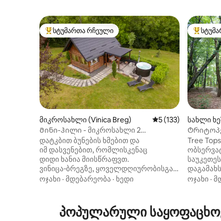
სტუმართა რჩეული
სტუმა
სტუმართა რჩეული მოწინავე ვარიანტი
სტუმართ
მიკროსახლი (Vinica Breg)
საშუალო შეფასებაა
5 (133)
სახლი ხეზ
Მინი-ჰილი - მიკროსახლი 2
Ტრიტოპ
ადამიანისთვის
დატკბით ბუნების ხმებით და
Tree To
იმ დასვენებით, რომლისკენაც
ობსერვა
დიდი ხანია მიისწრაფვთ.
საუკეთეს
ვინიცა‑ბრეგზე, ყოველდღიურობისგან
დაგამახს
მოშორებით, მდებარეობს
უნიკალურ
ოჯახი
·
მდებარეობა
·
ხედი
ოჯახი
·
მ
მინი‑ჰილი — განსაკუთრებული
ჩვენი ყ
ადგილი, რომელიც განკუთვნილია
რომელიც
დასასვენებლად, გასართობად და
სტუმრის
პოპულარული საყოფაცხოვ
ბუნებისთვის მიძღვნილი დროის
სიურპრიზ