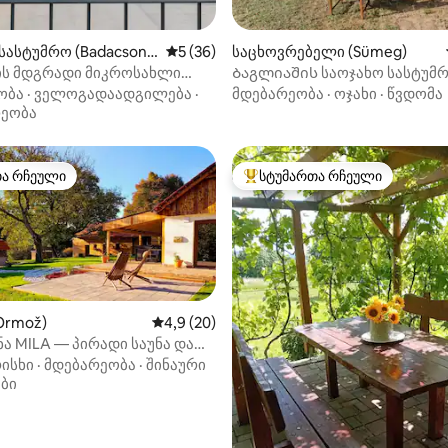
‑დან 4,99, 67 მიმოხილვა
სასტუმრო (Badacsony
საშუალო შეფასებაა 5‑დან 5, 36 მიმოხ
5 (36)
საცხოვრებელი (Sümeg)
)
ის მდგრადი მიკროსახლი
Ბაგლიაშის საოჯახო სასტუმ
ით
ობა
·
ველოგადაადგილება
·
მდებარეობა
·
ოჯახი
·
წვდომა
ეობა
თა რჩეული
სტუმართა რჩეული
თა რჩეული
სტუმართა რჩეული მოწინავე ვ
Ormož)
საშუალო შეფასებაა 5‑დან 4,9, 20 მიმოხ
4,9 (20)
ნა MILA — პირადი საუნა და
აა 5‑დან 5, 6 მიმოხილვა
ისხი
·
მდებარეობა
·
შინაური
ბი