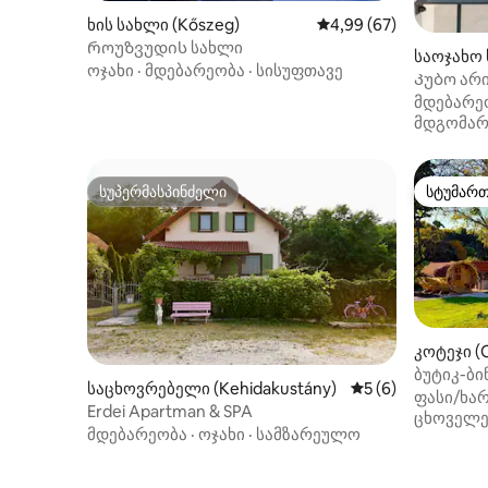
ხის სახლი (Kőszeg)
საშუალო შეფასებაა 5
4,99 (67)
Როუზვუდის სახლი
საოჯახო 
ოჯახი
·
მდებარეობა
·
სისუფთავე
tördemic
Კუბო არ
პანორამ
მდებარე
მდგომარ
სუპერმასპინძელი
სტუმარ
სუპერმასპინძელი
სტუმარ
კოტეჯი (
ბუტიკ-ბი
საცხოვრებელი (Kehidakustány)
საშუალო შეფასებ
5 (6)
ჯაკუზი
ფასი/ხარ
Erdei Apartman & SPA
ცხოველე
მდებარეობა
·
ოჯახი
·
სამზარეულო