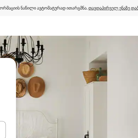
ორმაციის ნაწილი ავტომატურად ითარგმნა. 
თავდაპირველ ენაზე და
ციისთვის გამოიყენეთ კლავიშები ზემოთ/ქვემოთ მიმართული ისრებით 