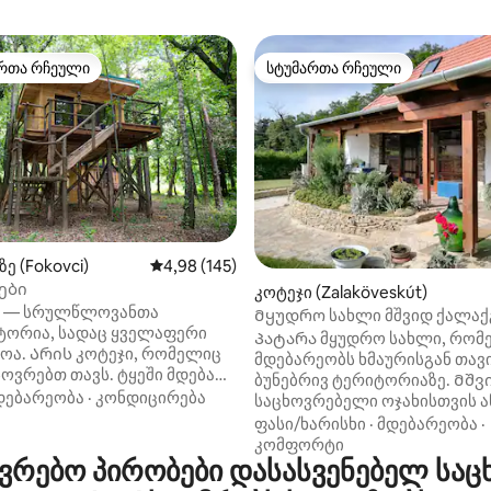
რთა რჩეული
სტუმართა რჩეული
ა რჩეული მოწინავე ვარიანტი
სტუმართა რჩეული
 5‑დან 5, 133 მიმოხილვა
ე (Fokovci)
საშუალო შეფასებაა 5‑დან 4,98, 145 მიმოხ
4,98 (145)
ები
კოტეჯი (Zalaköveskút)
ps — სრულწლოვანთა
Მყუდრო სახლი მშვიდ ქალა
ტორია, სადაც ყველაფერი
ახლოს Hévíz
Პატარა მყუდრო სახლი, რომ
ოა. Არის კოტეჯი, რომელიც
მდებარეობს ხმაურისგან თა
ოვრებთ თავს. ტყეში მდებარე
ბუნებრივ ტერიტორიაზე. Მშვ
ი მდებარეობის გამო, ეს
დებარეობა
·
კონდიცირება
საცხოვრებელი ოჯახისთვის ა
ველაზე პოპულარული კოტეჯია,
წყვილებისთვის. Მანქანით: Hévíz - 10
ფასი/ხარისხი
·
მდებარეობა
·
 ყველაზე მომთხოვნი
წუთი, Balaton - 14 წუთი და Kesz
კომფორტი
თვისაც სასიამოვნო
რებო პირობები დასასვენებელ საც
წუთი. Ყველაფერი, რაც გჭირდებათ,
ია. ეს ხის სახლი კოჭებზე
რომ გაატაროთ დრო სასიამ