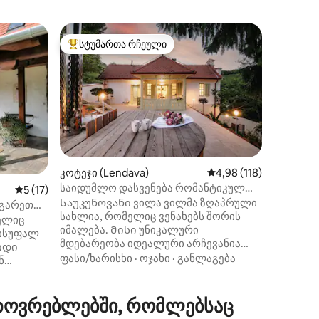
სტუმრებ
სტუმართა რჩეული
სტუმ
სტუმართა რჩეული მოწინავე ვარიანტი
სტუმარ
efalu)
Uzunberk
Balaton 
A Kuckó, 
Kéktúra útvonalán,
szőlővel 
el, kis C
amely saj
მდებარ
"természe
hűtőben)
strand és
ილვა
კოტეჯი (Lendava)
საშუალო შეფასებაა 5
4,98 (118)
hűtő-fűt
საიდუმლო დასვენება რომანტიკულ
საშუალო შეფასებაა 5‑დან 5, 17 მიმოხილვა
5 (17)
elektrom
ვენახში
Საუკუნოვანი ვილა ვილმა ზღაპრული
köszönhet
ქგარეთ
სახლია, რომელიც ვენახებს შორის
csodás p
ელიც
იმალება. Მისი უნიკალური
látnivaló
ვისუფალ
მდებარეობა იდეალური არჩევანია
várunk!
იდი
რომანტიკული დასვენებისთვის ან
ფასი/ხარისხი
·
ოჯახი
·
განლაგება
ნ
ოჯახთან ერთად დასასვენებლად
ქვეყანაში. Დაისვენეთ
thely - 13
ჰიდრომასაჟიან აუზში, დატკბით
ხოვრებლებში, რომლებსაც
საქანელის ხედით ან მიირთვით
ოვნო