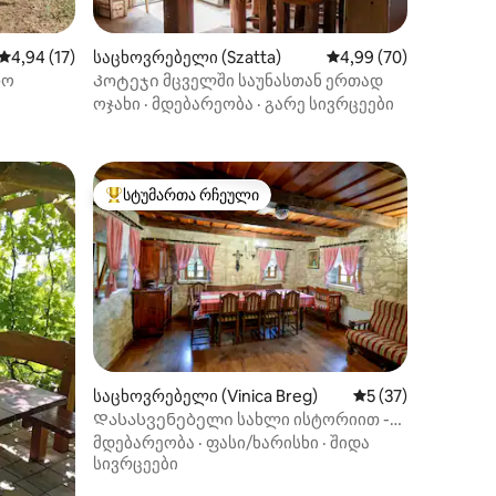
ილვა
საშუალო შეფასებაა 5‑დან 4,94, 17 მიმოხილვა
4,94 (17)
საცხოვრებელი (Szatta)
საშუალო შეფასებაა 5
4,99 (70)
რო
Კოტეჯი მცველში საუნასთან ერთად
ოჯახი
·
მდებარეობა
·
გარე სივრცეები
სტუმართა რჩეული
არიანტი
სტუმართა რჩეული მოწინავე ვარიანტი
ილვა
საცხოვრებელი (Vinica Breg)
საშუალო შეფასება
5 (37)
Დასასვენებელი სახლი ისტორიით -
Hiža Golubić
მდებარეობა
·
ფასი/ხარისხი
·
შიდა
სივრცეები