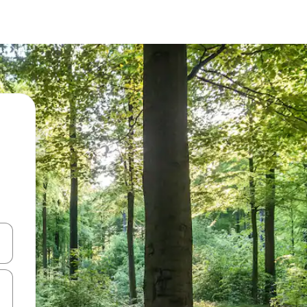
ციისთვის გამოიყენეთ კლავიშები ზემოთ/ქვემოთ მიმართული ისრებით 