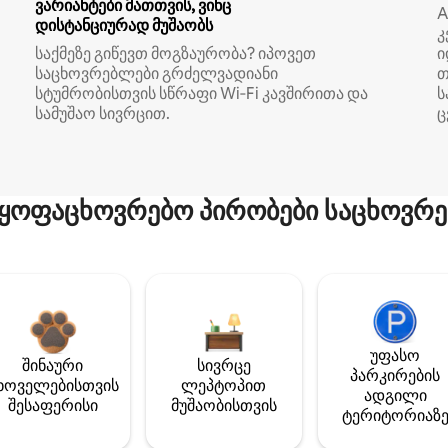
ვარიანტები მათთვის, ვინც
A
დისტანციურად მუშაობს
კ
საქმეზე გიწევთ მოგზაურობა? იპოვეთ
ი
საცხოვრებლები გრძელვადიანი
თ
სტუმრობისთვის სწრაფი Wi‑Fi კავშირითა და
ს
სამუშაო სივრცით.
ც
ყოფაცხოვრებო პირობები საცხოვრე
უფასო
შინაური
სივრცე
პარკირების
ხოველებისთვის
ლეპტოპით
ადგილი
შესაფერისი
მუშაობისთვის
ტერიტორიაზ