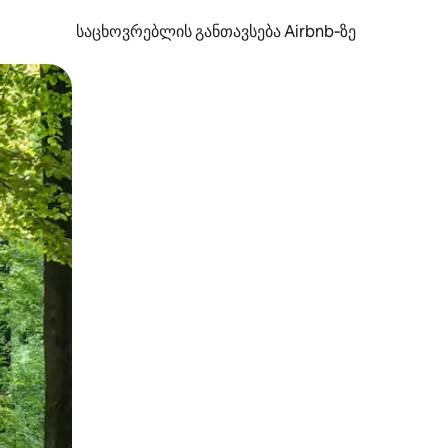
საცხოვრებლის განთავსება Airbnb‑ზე
ან შეხებისა თუ თითის გასმის ჟესტები.