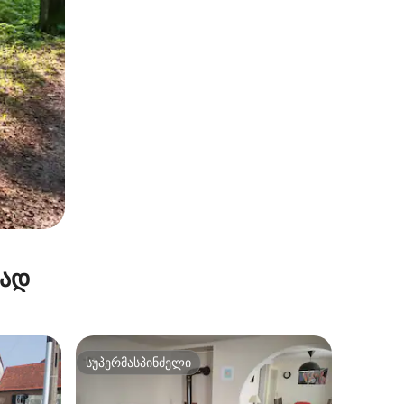
რად
სუპერმასპინძელი
არიანტი
სუპერმასპინძელი