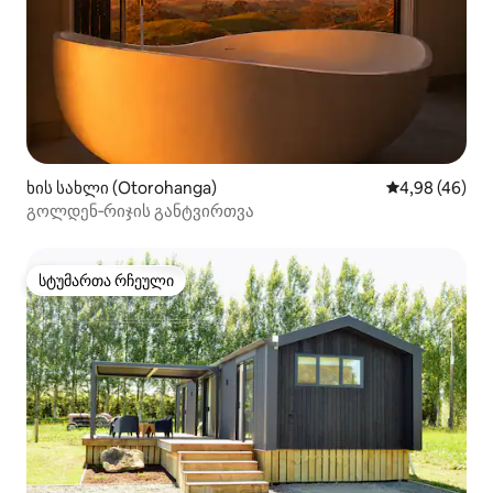
ხის სახლი (Otorohanga)
საშუალო შეფა
4,98 (46)
გოლდენ‑რიჯის განტვირთვა
სტუმართა რჩეული
სტუმართა რჩეული