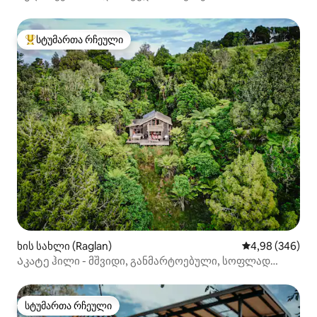
სტუმართა რჩეული
სტუმართა რჩეული მოწინავე ვარიანტი
ხის სახლი (Raglan)
საშუალო შეფას
4,98 (346)
Აკატე ჰილი - მშვიდი, განმარტოებული, სოფლად
მდებარე სამალავი
სტუმართა რჩეული
სტუმართა რჩეული