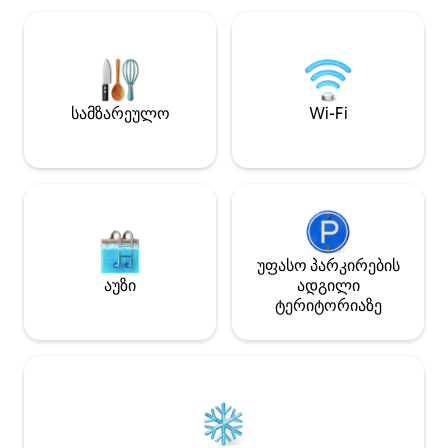
სახლი გთავაზობთ საუკეთესო ქვეყნის
პლაჟს გადაჰყურე
ცხოვრებას თქვენი საკუთარი პირადი
ვენახში, მთა კა
ტერასით, ჰიდრომასაჟიანი აუზითა და
მდებარეობს. ეს 
დედოფლის ზომის საწოლით.
შესაძლებლობაა
Სამზარეულოს ძირითადი
ადგილას, კომფო
საშუალებები, ტელევიზორი და
სამზარეულო
Wi-Fi
სააბაზანო მთლიანად
უზრუნველყოფილია. Კიდევ რა
გსურთ?
უფასო პარკირების
აუზი
ადგილი
ტერიტორიაზე