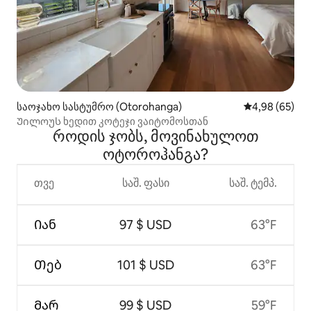
საოჯახო სასტუმრო (Otorohanga)
საშუალო შეფა
4,98 (65)
Უილოუს ხედით კოტეჯი ვაიტომოსთან
როდის ჯობს, მოვინახულოთ
ოტოროჰანგა?
თვე
საშ. ფასი
საშ. ტემპ.
Იან
97 $ USD
63°F
Თებ
101 $ USD
63°F
Მარ
99 $ USD
59°F