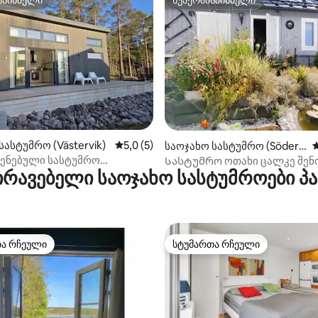
სპინძელი
სუპერმასპინძელი
‑დან 4,99, 96 მიმოხილვა
სასტუმრო (Västervik)
საშუალო შეფასებაა 5‑დან 5,0, 5 მიმოხ
5,0 (5)
საოჯახო სასტუმრო (Söderk
ს
öping)
ენებული სასტუმრო
Სასტუმრო ოთახი ცალკე შენო
ირავებელი საოჯახო სასტუმროები პ
ი“ ვესტერვიკში/გრენსოში
Central Söderköping
თა რჩეული
სტუმართა რჩეული
თა რჩეული
სტუმართა რჩეული