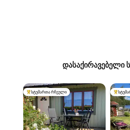
დასაქირავებელი ს
სტუმართა რჩეული
სტუმა
სტუმართა რჩეული მოწინავე ვარიანტი
სტუმართ