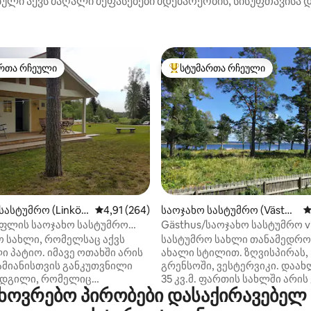
ული აქვს მაღალი შეფასებები მდებარეობის, სისუფთავისა დ
რთა რჩეული
სტუმართა რჩეული
ა რჩეული მოწინავე ვარიანტი
სტუმართა რჩეული მოწინავე ვ
დან 4,91, 263 მიმოხილვა
სასტუმრო (Linköpi
საშუალო შეფასებაა 5‑დან 4,91, 264 მიმოხ
4,91 (264)
საოჯახო სასტუმრო (Väster
ს
vik NO)
ოფლის საოჯახო სასტუმრო
Gästhus/საოჯახო სასტუმრო vi
nköping
ზღვასთან 4 პაქსი
ო სახლი, რომელსაც აქვს
სასტუმრო სახლი თანამედრო
 პატიო. იმავე ოთახში არის
ახალი სტილით. ზღვისპირას,
ამიანისთვის განკუთვნილი
გრენსოში, ვესტერვიკი. დაა
ადგილი, რომელიც
35 კვ.მ. ფართის სახლში არის
ოვრებო პირობები დასაქირავებელ ს
ია ორმაგ საწოლად და
საძინებელი ორადგილიანი ს
ანაპედ. საწოლის თეთრეული
სატელევიზიო ოთახი კომფო