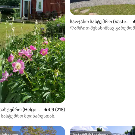
დან 4,93, 178 მიმოხილვა
საოჯახო სასტუმრო (Väster
ს
vik)
Დარჩით შესანიშნავ გარემოშ
სასტუმრო (Helgenä
საშუალო შეფასებაა 5‑დან 4,9, 218 მიმოხ
4,9 (218)
 სასტუმრო მდინარესთან.
სპინძელი
სუპერმასპინძელი