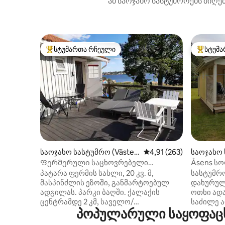
ამ საოჯახო სასტუმროებს მიღებ
სტუმართა რჩეული
სტუმა
სტუმართა რჩეული მოწინავე ვარიანტი
სტუმართ
საოჯახო სასტუმრო (Väster
საშუალო შეფასებაა 5‑
4,91 (263)
საოჯახო 
vik NO)
ng)
Ფერმერული საცხოვრებელი
Åsens ს
შესანიშნავი მდებარეობით ზღვის
გარეთ Li
პატარა ფერმის სახლი, 20 კვ. მ,
სასტუმრ
ყურესთან.
მასპინძლის ეზოში, განმარტოებულ
დახურული
ადგილას. პარკი ბაღში. ქალაქის
ოთხი ად
ცენტრამდე 2 კმ, საველო/
საძილე 
პოპულარული საყოფაცხ
ველოსიპედის ბილიკით.
დაყოფილ
შესაძლებელია ველოსიპედების
დივან-კ