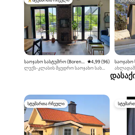
სტუმართა რჩეული მოწინავე ვარიანტი
სუპერმა
საოჯახო სასტუმრო (Borens
საშუალო შეფასებაა 5
4,99 (96)
საოჯახო 
berg)
ლუქს-კლასის მყუდრო საოჯახო სახლი
ახლადაშ
დასაქ
საზაფხულო იდილში ბორენსბერგში
„ლუდვიგ
სტუმართა რჩეული
სტუმარ
სტუმართა რჩეული
სტუმარ