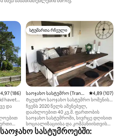
ა სხვა მახასიათებლების მხრივ.
საოჯახო
სტუმართა რჩეული
სტუმარ
არიანტი
სტუმართა რჩეული
სტუმარ
änna)
The View
Ეძებთ ქ
გარემოს,
განსაცვ
Მაშინ თ
ადგილი! Შვედეთში ბევრი კოტეჯი 
ვიცი, სადაც შეგიძლიათ ნ
სხვადასხ
ადგილიდ
კომფორ
ილვა
აშუალო შეფასებაა 5‑დან 4,97, 186 მიმოხილვა
4,97 (186)
საოჯახო სასტუმრო (Tranås
საშუალო შეფასებაა 5
4,89 (107)
სამზარე
NO)
ორადგილ
d havet/
Მყუდრო საოჯახო სასტუმრო სომენის
Wi ‑ Fi 
გაერთიანებაში
ვე და
ჩვენს 2020 წელს აშენებულ,
გარდა, Netfl
დაახლოებით 40 კვ.მ. ფართობის
ხის გემბ
ხლოებით
საოჯახო სასტუმროში, სივრცე დღისით
სკამები
 ერთი
სოციალიზაციისა და კომპანიისთვის
კომპანია
აოჯახო სასტუმროებში:
აწოლით,
გამოვიყენეთ, რომელიც ღამით 6
ზედაპირ
რტული
კომფორტულ საძილე ადგილად