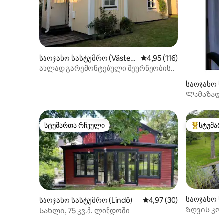
საოჯახო სასტუმრო (Väster
საშუალო შეფასებაა 5‑
4,95 (116)
vik)
ახლად გარემონტებული მეურნეობის
შენობა 1900-იანი წლების
საოჯახო 
დასაწყისიდან!
by)
Ლამაზად
სასტუმრ
სტუმართა რჩეული
სტუმა
სტუმართა რჩეული
სტუმართ
საოჯახო 
საოჯახო სასტუმრო (Lindö)
საშუალო შეფასებაა 5
4,97 (30)
ö)
Ზღვის კ
Სახლი, 75 კვ.მ. ლინდოში