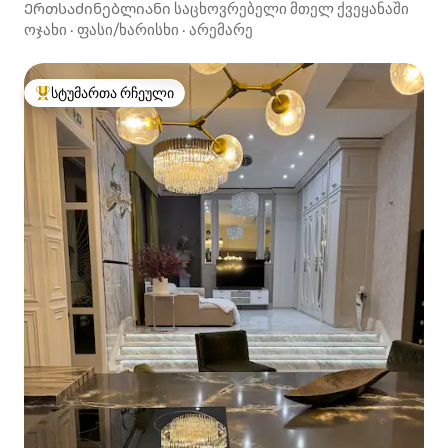
Ერთსაძინებლიანი საცხოვრებელი მთელ ქვეყანაში
ოჯახი
·
ფასი/ხარისხი
·
არემარე
სტუმართა რჩეული
სტუმართა რჩეული მოწინავე ვარიანტი