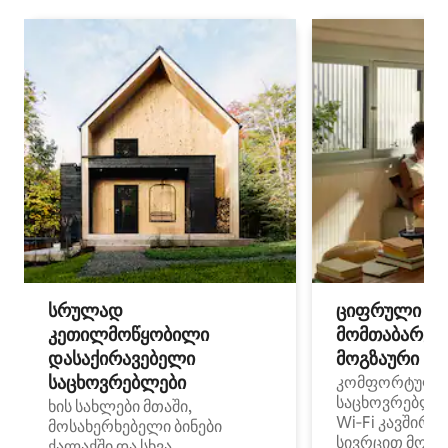
სრულად
ციფრული
კეთილმოწყობილი
მომთაბარეებ
დასაქირავებელი
მოგზაური სპ
საცხოვრებლები
კომფორტული
საცხოვრებლე
ხის სახლები მთაში,
Wi‑Fi კავშირი
მოსახერხებელი ბინები
სივრცით მობი
ქალაქში და სხვა