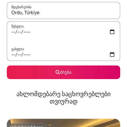
მდებარეობა
როცა შედეგები ხელმისაწვდომი გახდება, ნავიგაციისთვის გამ
შესვლა
გასვლა
ძიება
ახლომდებარე საცხოვრებლები
თვიურად