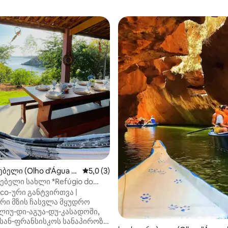
ი საცხოვრებელი
ბელი (Olho d'Água d
საშუალო შეფასებაა 5‑დან 5,0, 3 მიმოხ
5,0 (3)
)
ებელი სახლი *Refúgio do
co 1*
hico-ური განტვირთვა |
 მზის ჩასვლა მყუდრო
ლიუ‑დი‑აგუა‑დუ‑კასადოში,
სან‑ფრანსისკოს სანაპიროზე.