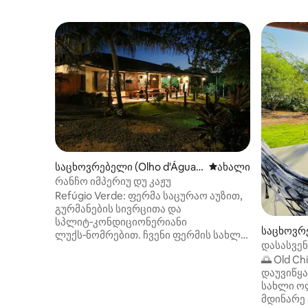
საცხოვრებელი (Olho d'Água
ახლად დამატებულ
ახალი
do Casado)
რანჩო იმპერიუ დუ კაჟუ
Refúgio Verde: ფერმა საცურაო აუზით,
გურმანების სივრცითა და
სპლიტ‑კონდიციონერიანი
საცხოვრე
ლუქს‑ნომრებით. ჩვენი ფერმის სახლი
o Casado
დასასვენ
საგულდაგულოდ იყო
velho Chi
🌅 Old C
დაპროექტებული მათთვის, ვისაც სურს
დაუვიწყარი
იდეალური ბალანსის პოვნა ბუნების
სახლი ო
სიმშვიდესა და თანამედროვე
მდინარე 
კომფორტს შორის. იქნება ეს ოჯახის