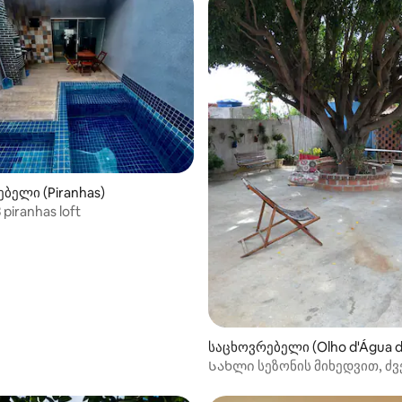
ბელი (Piranhas)
 piranhas loft
საცხოვრებელი (Olho d'Água d
o)
Სახლი სეზონის მიხედვით, ძ
ჩიკოს კანიონებიდან 4 კმ-ში