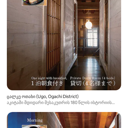
ცალკე ოთახი (Ugo, Ogachi District)
აკიტაში მდიდარი მესაკუთრის 180 წლის ისტორიის
მქონე სახლის გამოყენებით შექმნილი ოთახი [4
საწოლი | 1 ღამე საუზმით]