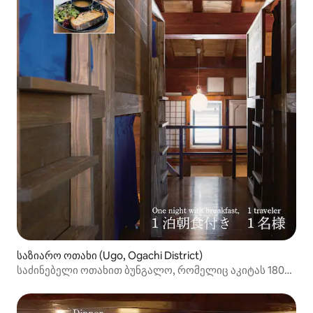
საზიარო ოთახი (Ugo, Ogachi District)
საძინებელი ოთახით ბუნგალო, რომელიც აკიტას 180
წლის ისტორიის მქონე დიდ მესაკუთრის რეზიდენციაში
მდებარეობს [1 საძინებელი დორმიტორი | 1 ღამე
საუზმით]