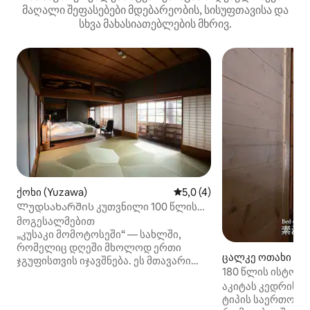
მაღალი შეფასებები მდებარეობის, სისუფთავისა და
სხვა მახასიათებლების მხრივ.
ქოხი (Yuzawa)
საშუალო შეფასებაა 5‑დან 
5,0 (4)
Ლუდსახარშის კუთვნილი 100 წლის
წინანდელი სასახლის რემონტი
მოგესალმებით
„კუსაკი მომოტოსეში“ — სახლში,
რომელიც დღეში მხოლოდ ერთი
ცალკე ოთახი (Ugo,
ჯგუფისთვის იჯავშნება. ეს მთავარი
180 წლის ისტორი
სახლი მეიძის ეპოქაში ლუდსახარშის
მიწის მესაკუთრი
აკიტას კედრისგ
საკუთრება იყო, 2020 წელს კი
[4 საწოლი | 1 ღამ
ტიპის საერთო ს
ის გარემონტდა და სტუმრებისთვის