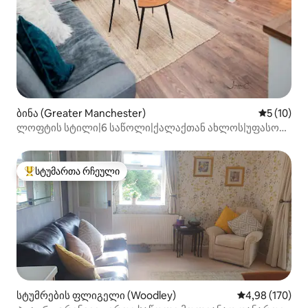
ბინა (Greater Manchester)
საშუალო შ
5 (10)
ლოფტის სტილი|6 საწოლი|ქალაქთან ახლოს|უფასო
პარკინგი|ბინა 2
სტუმართა რჩეული
სტუმართა რჩეული მოწინავე ვარიანტი
სტუმრების ფლიგელი (Woodley)
საშუალო შეფა
4,98 (170)