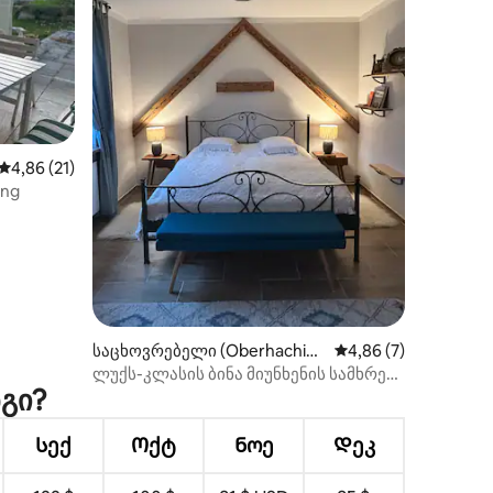
ილვა
საშუალო შეფასებაა 5‑დან 4,86, 21 მიმოხილვა
4,86 (21)
ing
საცხოვრებელი (Oberhachin
საშუალო შეფასებაა 
4,86 (7)
g)
ლუქს-კლასის ბინა მიუნხენის სამხრეთ
გი?
ნაწილში
Სექ
Ოქტ
Ნოე
Დეკ