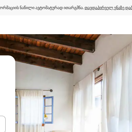
ორმაციის ნაწილი ავტომატურად ითარგმნა. 
თავდაპირველ ენაზე და
ციისთვის გამოიყენეთ კლავიშები ზემოთ/ქვემოთ მიმართული ისრებით 