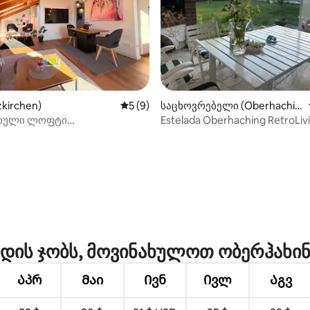
ა 5‑დან 5, 20 მიმოხილვა
zkirchen)
საშუალო შეფასებაა 5‑დან 5, 9 მიმოხ
5 (9)
საცხოვრებელი (Oberhachin
g)
რული ლოფტი
Estelada Oberhaching RetroLiv
ონერით და მაღალი ხარისხის
ულოთი
დის ჯობს, მოვინახულოთ ობერჰახინ
Აპრ
Მაი
Ივნ
Ივლ
Აგვ