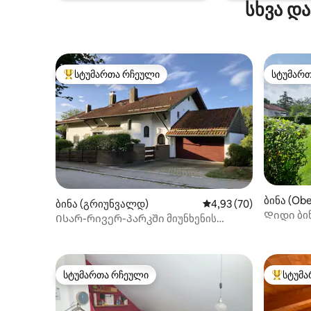
სხვა დ
კომფორტულად იგრძნობთ ჩემს
ახლომდე
გულით მოწყობილ ბინაში.
რესტორნე
უბრალოდ,
სტუმართა რჩეული
სტუმარ
სტუმართა რჩეული მოწინავე ვარიანტი
სტუმარ
ბინა (Obe
ბინა (გრიუნვალდ)
საშუალო შეფასებაა 5
4,93 (70)
Დიდი ბი
Ისარ-რივერ-პარკში მიუნხენის
გვერდით
სტუმართა რჩეული
სტუმა
სტუმართა რჩეული
სტუმართ