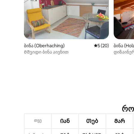
ბინა (Oberhaching)
საშუალო შეფასება
5 (20)
ბინა (Hol
Მშვიდი ბინა აივნით
დიზაინე
კონდიცი
სამზარე
რო
თვე
Იან
Თებ
Მარ