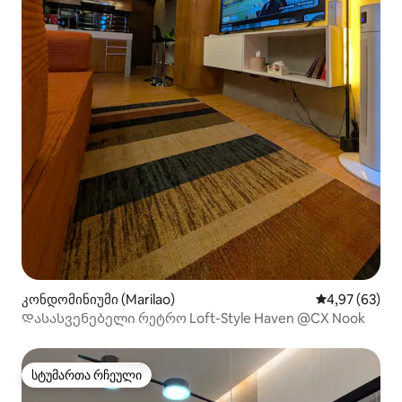
კონდომინიუმი (Marilao)
საშუალო შეფა
4,97 (63)
Დასასვენებელი რეტრო Loft-Style Haven @CX Nook
სტუმართა რჩეული
სტუმართა რჩეული