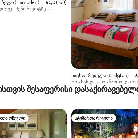
ებელი (Hampden)
საშუალო შეფასებაა 5‑დან 5,0, 160 მიმოხ
5,0 (160)
კოტეჯი პენობსკოტზე —
დან 4,98, 105 მიმოხილვა
ული ხედები და ლუქს‑კლასი!
საცხოვრებელი (Bridgton)
ს
Ხის სახლი + ხის ნასროლი სა
ისთვის შესაფერისი დასაქირავებელი
რთა რჩეული
სტუმართა რჩეული
ა რჩეული მოწინავე ვარიანტი
სტუმართა რჩეული