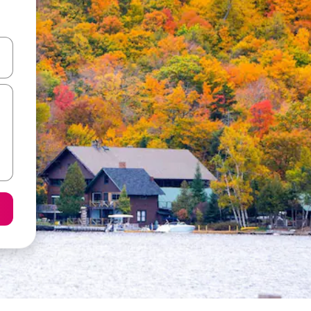
ციისთვის გამოიყენეთ კლავიშები ზემოთ/ქვემოთ მიმართული ისრებით 