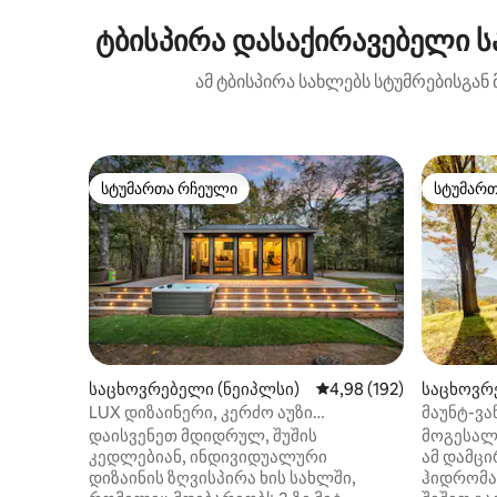
ტბისპირა დასაქირავებელი სა
ამ ტბისპირა სახლებს სტუმრებისგან
სტუმართა რჩეული
სტუმარ
სტუმართა რჩეული
სტუმარ
საცხოვრებელი (ნეიპლსი)
საშუალო შეფასებაა 5‑
4,98 (192)
საცხოვრე
mper)
LUX დიზაინერი, კერძო აუზი
მაუნტ-ვა
ჰიდრომასაჟით სანაპიროზე —
ხის სახ
დაისვენეთ მდიდრულ, შუშის
მოგესალ
განმარტოებული
კედლებიან, ინდივიდუალური
ამ დამცი
დიზაინის ზღვისპირა ხის სახლში,
ჰიდრომა