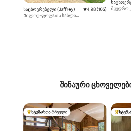
საცხოვრ
მყუდრო 
საცხოვრებელი (Jaffrey)
საშუალო შეფასებაა 5‑
4,98 (105)
პანორამ
Უილოუ-ფოლსის სახლი
~ჰიდრომასაჟიანი აუზი და წყლისპირა
შინაური ცხოველებ
სტუმართა რჩეული
სტუმა
სტუმართა რჩეული მოწინავე ვარიანტი
სტუმართ