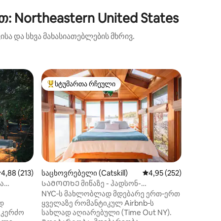
 Northeastern United States
სა და სხვა მახასიათებლების მხრივ.
საცხოვრ
სტუმართა რჩეული
სტუმ
სტუმართა რჩეული მოწინავე ვარიანტი
სტუმარ
ია)
დამაჯად
ჯაკუზი |
Მართლა
პოკონოს
მთის რე
ულამაზე
ტყეები 
მდინარე
ღამის ს
მქონე გ
ილვა
აშუალო შეფასებაა 5‑დან 4,88, 213 მიმოხილვა
4,88 (213)
საცხოვრებელი (Catskill)
საშუალო შეფასებაა 5
4,95 (252)
კომპლექ
რა
ᲡᲐᲛᲝᲗᲮᲔ მიწაზე - ჰადსონ-
ღვინის ს
რივერფრონტის სახლი
NYC‑ს მახლობლად მდებარე ერთ‑ერთ
პირად ჯ
დ
ყველაზე რომანტიკულ Airbnb‑ს
საკუთარ 
სახლად აღიარებული (Time Out NY).
რომელი