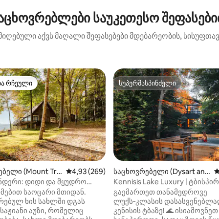
ცხოვრებლები საუკეთესო შეფასებით:
 მიღებული აქვს მაღალი შეფასებები მდებარეობის, სისუფთავი
თა რჩეული
სუპერმასპინძელი
თა რჩეული
სუპერმასპინძელი
დან 4,98, 192 მიმოხილვა
ბელი (Mount Tre
საშუალო შეფასებაა 5‑დან 4,93, 269 მიმოხ
4,93 (269)
საცხოვრებელი (Dysart and
ს
Others)
ნდერი: დიდი და მყუდრო
Kennisis Lake Luxury | ტბისპი
ლი განსაცვიფრებელი ხედით
განტვირთვა და ჯაკუზი
მებით საოცარი მთიდან.
გაემართეთ თანამედროვე
რებულ ხის სახლში დგას
ლუქს‑კლასის დასასვენებლა
საჟიანი აუზი, რომელიც
კენისის ტბაზე! 🌊 ისიამოვნეთ კერძო