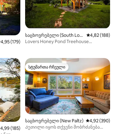
ილვა
საცხოვრებელი (South Lon
საშუალო შეფასებაა 5
4,82 (188)
donderry)
Lovers Honey Pond Treehouse
აშუალო შეფასებაა 5‑დან 4,95, 179 მიმოხილვა
4,95 (179)
ჰიდრომასაჟიანი აუზითა და საუნით
ადგილი
სტუმართა რჩეული
არიანტი
სტუმართა რჩეული
საცხოვრებელი (New Paltz)
საშუალო შეფასებაა 5‑
4,92 (390)
Კეთილი იყოს თქვენი მობრძანება
ილვა
აშუალო შეფასებაა 5‑დან 4,99, 185 მიმოხილვა
4,99 (185)
Boathouse-ში! Წყლისპირა/გემები/