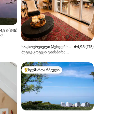
აშუალო შეფასებაა 5‑დან 4,93, 345 მიმოხილვა
4,93 (345)
აზე!
საცხოვრებელი (ჰენდერსო
საშუალო შეფასებაა 5
4,98 (175)
ილვა
ნი)
ბუტიკ‑კოტეჯი ტბისპირა,
ჰიდრომასაჟიანი აუზითა და საუნით
სტუმართა რჩეული
არიანტი
სტუმართა რჩეული მოწინავე ვარიანტი