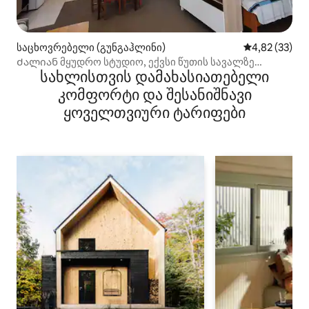
საცხოვრებელი (გუნგაჰლინი)
საშუალო შეფ
4,82 (33)
Ძალიან მყუდრო სტუდიო, ექვსი წუთის სავალზე
სახლისთვის დამახასიათებელი
საზოგადოებრივი გაცვლის ცენტრამდე, კომერციულ
ცენტრამდე, ერთი პარკირების ავტოფარეხამდე და
კომფორტი და შესანიშნავი
ერთი გარე ავტოსადგომამდე.Ტბამდე 10 წუთით ადრე.
ყოველთვიური ტარიფები