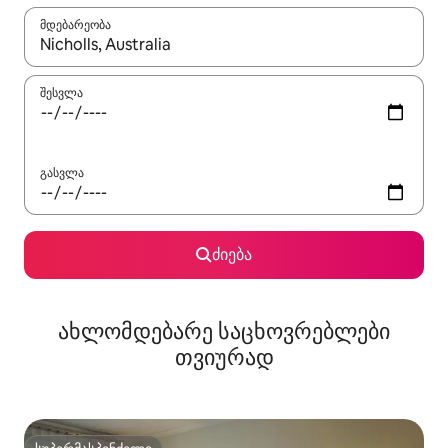
მდებარეობა
როცა შედეგები ხელმისაწვდომი გახდება, ნავიგაციისთვის გამ
შესვლა
გასვლა
ძიება
ახლომდებარე საცხოვრებლები
თვიურად