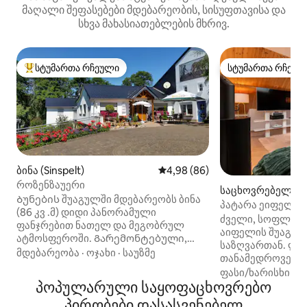
მაღალი შეფასებები მდებარეობის, სისუფთავისა და
სხვა მახასიათებლების მხრივ.
სტუმართა რჩეული
სტუმართა რჩეულ
სტუმართა რჩეული მოწინავე ვარიანტი
სტუმართა რჩეულ
ბინა (Sinspelt)
საშუალო შეფასებაა 5‑დან 4,9
4,98 (86)
როზენზაუერი
საცხოვრებელი (F
Ბუნების შუაგულში მდებარეობს ბინა
d)
პატარა ეიფელის 
(86 კვ .მ) დიდი პანორამული
ძველი, სოფლური
ფანჯრებით ნათელ და მეგობრულ
აიფელის შუაგულ
ატმოსფეროში. Გარემონტებული,
საზღვართან. ლამაზად მოწყობილი,
პირველ სართულზე და უსასრულოდ
მდებარეობა
·
ოჯახი
·
საუზმე
თანამედროვე დ
ხელმისაწვდომი. Სააბაზანო
ელემენტების შეხ
ფასი/ხარისხი
·
მ
გაფორმებულია ძალიან მაღალი
პოპულარული საყოფაცხოვრებო
ღუმელი ნამდვილ
ხარისხის დიზაინით Დიდი, პარკის
ელემენტია. ფართო ეზოში, სადაც
პირობები დასასვენებელ
მსგავსი გარე ტერიტორია, რომელიც