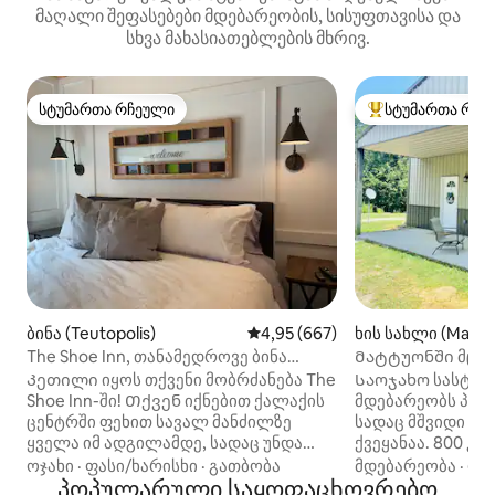
მაღალი შეფასებები მდებარეობის, სისუფთავისა და
სხვა მახასიათებლების მხრივ.
სტუმართა რჩეული
სტუმართა რჩე
სტუმართა რჩეული
სტუმართა რჩეული
ბინა (Teutopolis)
საშუალო შეფასებაა 5‑დან 4,9
4,95 (667)
ხის სახლი (Matto
The Shoe Inn, თანამედროვე ბინა
Მატტუონში მცხო
ტეიტოპოლისის ცენტრში
Კეთილი იყოს თქვენი მობრძანება The
Საოჯახო სასტუმ
Shoe Inn-ში! Თქვენ იქნებით ქალაქის
მდებარეობს პირ
ცენტრში ფეხით სავალ მანძილზე
სადაც მშვიდი ს
ყველა იმ ადგილამდე, სადაც უნდა
ქვეყანაა. 800 კ
იყოთ: საბანკეტო დარბაზები, ხუთი
საცხოვრებელი ს
ოჯახი
·
ფასი/ხარისხი
·
გათბობა
მდებარეობა
·
ოჯ
ბარი, რესტორანი, ვესელის
პოპულარული საყოფაცხოვრებო
ვერანდით, რომ დ