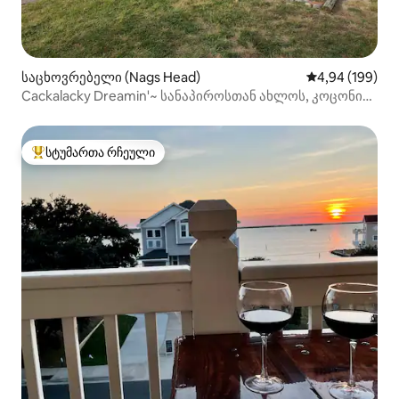
საცხოვრებელი (Nags Head)
საშუალო შეფას
4,94 (199)
Cackalacky Dreamin'~ სანაპიროსთან ახლოს, კოცონის
ადგილი, შინაური ცხოველები!
სტუმართა რჩეული
სტუმართა რჩეული მოწინავე ვარიანტი