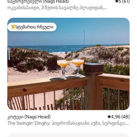
საცხოვრებელი (Nags Head)
საშუალო შ
5 (61)
ოკეანისპაიდი, 3 წუთის სავალზე პლაჟიდან,
ძაღლებისთვის შესაფერისი
სტუმართა რჩეული
სტუმართა რჩეული მოწინავე ვარიანტი
კოტეჯი (Nags Head)
საშუალო შეფა
4,96 (48)
The Swingin' Dinghy: ჰიდრომასაჟიანი აუზი, სერფინგი,
ოკეანისპირა