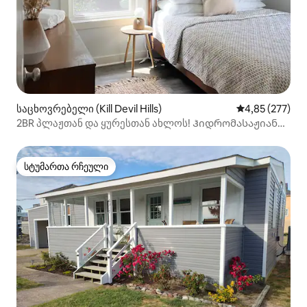
საცხოვრებელი (Kill Devil Hills)
საშუალო შეფა
4,85 (277)
2BR პლაჟთან და ყურესთან ახლოს! Ჰიდრომასაჟიანი
აუზი და შინაური ცხოველებისთვის შესაფერისი!
სტუმართა რჩეული
სტუმართა რჩეული