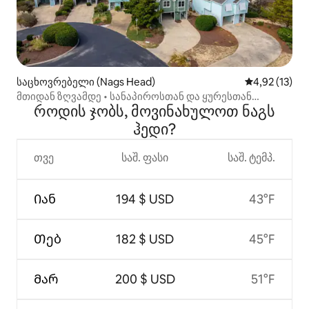
საცხოვრებელი (Nags Head)
საშუალო შეფ
4,92 (13)
მთიდან ზღვამდე • სანაპიროსთან და ყურესთან
როდის ჯობს, მოვინახულოთ ნაგს
სიარული • გოლფი OBX-ში!
ჰედი?
თვე
საშ. ფასი
საშ. ტემპ.
Იან
194 $ USD
43°F
Თებ
182 $ USD
45°F
Მარ
200 $ USD
51°F