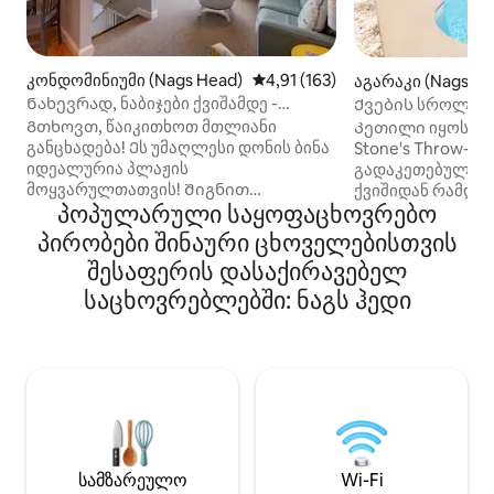
კონდომინიუმი (Nags Head)
საშუალო შეფასებაა 5‑დან 4,9
4,91 (163)
აგარაკი (Nags He
Ნახევრად, ნაბიჯები ქვიშამდე -
Ქვების სროლა
გასეირნება რესტორნებამდე -
Გთხოვთ, წაიკითხოთ მთლიანი
Კეთილი იყოს თქ
შინაური ცხოველები
განცხადება! Ეს უმაღლესი დონის ბინა
Stone's Throw-შ
იდეალურია პლაჟის
გადაკეთებული ს
მოყვარულთათვის! Შიგნით
ქვიშიდან რამდენ
პოპულარული საყოფაცხოვრებო
დაგხვდებათ 2 საძინებელი და დიდი
გასასვლელის პი
კვება სამზარეულოში. Მისაღები
აუზით, გარე ჰიდ
პირობები შინაური ცხოველებისთვის
ოთახი ოკეანის პირას დგას დიდი
და ხანძარსაწინ
შესაფერის დასაქირავებელ
ტელევიზორით, რომელიც
აუზით, შინაური 
სასადილოსა და სამზარეულოს
საცხოვრებლებში: ნაგს ჰედი
შესაფერისი ეს 
სივრცეში იხსნება. 1 ‑ იანი საწოლი -1
იდეალური გარემ
ორსართულიანი საწოლი,
მომდევნო გარე ბ
მაქსიმალური დაკავებულობა 4.
Საუკეთესო შეფა
*საწოლის/აბაზანის თეთრეული არ
რესტორნებთან, 
შედის *ხელმისაწვდომია დამატებითი
ღირსშესანიშნაო
გადასახადის სანაცვლოდ * შედის
თქვენ გექნებათ 
დამწყებთათვის განკუთვნილი
გჭირდებათ გასა
მინიმალური მარაგი * მაქსიმუმ
დასასვენებლად.
სამზარეულო
Wi-Fi
2 ძაღლი ნებართვით და 150$‑იანი
სახლი პირველად