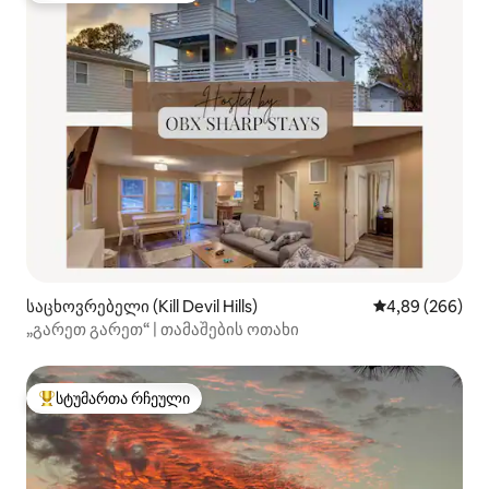
საცხოვრებელი (Kill Devil Hills)
საშუალო შეფას
4,89 (266)
„გარეთ გარეთ“ | თამაშების ოთახი
სტუმართა რჩეული
სტუმართა რჩეული მოწინავე ვარიანტი