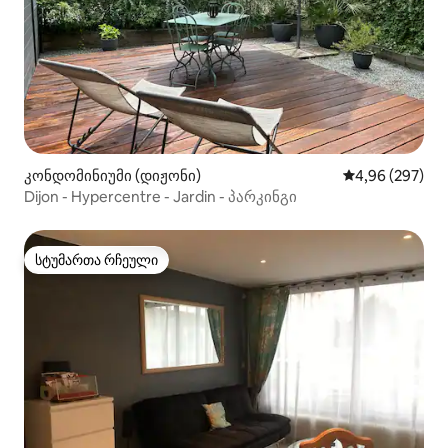
კონდომინიუმი (დიჟონი)
საშუალო შეფას
4,96 (297)
Dijon - Hypercentre - Jardin - პარკინგი
სტუმართა რჩეული
სტუმართა რჩეული