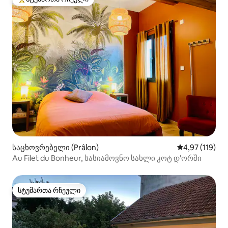
სტუმართა რჩეული მოწინავე ვარიანტი
საცხოვრებელი (Prâlon)
საშუალო შეფა
4,97 (119)
Au Filet du Bonheur, სასიამოვნო სახლი კოტ დ'ორში
სტუმართა რჩეული
სტუმართა რჩეული