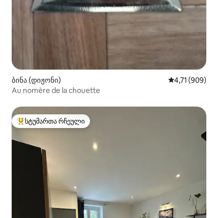
ბინა (დიჟონი)
საშუალო შეფა
4,71 (909)
Au nomère de la chouette
სტუმართა რჩეული
სტუმართა რჩეული მოწინავე ვარიანტი