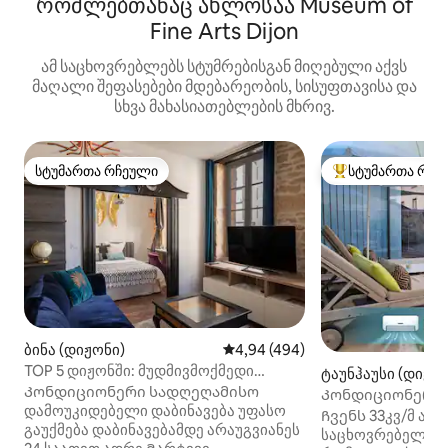
რომლებთანაც ახლოსაა Museum of
Fine Arts Dijon
ამ საცხოვრებლებს სტუმრებისგან მიღებული აქვს
მაღალი შეფასებები მდებარეობის, სისუფთავისა და
სხვა მახასიათებლების მხრივ.
სტუმართა რჩეული
სტუმართა რჩე
სტუმართა რჩეული
სტუმართა რჩეული
ბინა (დიჟონი)
საშუალო შეფასებაა 5‑დან 4,9
4,94 (494)
TOP 5 დიჟონში: მუდმივმოქმედი
ტაუნჰაუსი (დიჟო
აპარტამენტი/საკათედრო ტაძრის
Კონდიციონერი სადღეღამისო
Კონდიციონერი, 
ხედი
დამოუკიდებელი დაბინავება უფასო
და სამრეცხაო, პ
Ჩვენს 33კვ/მ ა
გაუქმება დაბინავებამდე არაუგვიანეს
საცხოვრებელში 