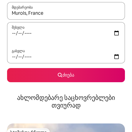
მდებარეობა
როცა შედეგები ხელმისაწვდომი გახდება, ნავიგაციისთვის გამ
შესვლა
გასვლა
ძიება
ახლომდებარე საცხოვრებლები
თვიურად