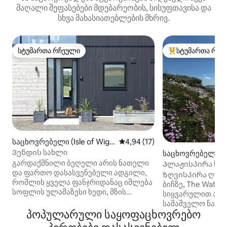
მაღალი შეფასებები მდებარეობის, სისუფთავისა და
სხვა მახასიათებლების მხრივ.
სტუმართა რჩეული
სტუმართა რჩე
სტუმართა რჩეული
სტუმართა რჩეული
საცხოვრებელი (Isle of Wigh
საშუალო შეფასებაა 5‑დან 4,
4,94 (17)
t)
Ვენდის სახლი
საცხოვრებელი (
გარდაქმნილი ბეღელი არის ნათელი
Პლაჟისპირა სა
და ფართო დასასვენებელი ადგილი,
საცხოვრებელი | 
Ზღვისპირა ღირს
რომლის ყველა ფანჯრიდანაც იშლება
Lepe
ბიჩზე, The Watch
სოფლის ულამაზესი ხედი, მზის
სიყვარულით აღ
ამოსვლისა და ჩასვლის
სამაშველო ნავი 
მომაჯადოებელი ხედები.
პოპულარული საყოფაცხოვრებო
სადგური, რომე
საცხოვრებელი სივრცეები
სოლენტის გასწვ