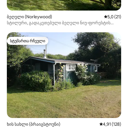
ბეღელი (Norleywood)
საშუალო შე
5,0 (21)
სტილური, გადაკეთებული ბეღელი ნიუ‑ფორესტის
შუაგულში
სტუმართა რჩეული
სტუმართა რჩეული
ხის სახლი (ბრაიგსტოუნი)
საშუალო შეფა
4,91 (128)