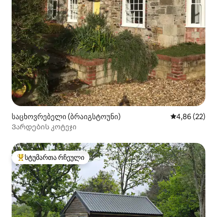
საცხოვრებელი (ბრაიგსტოუნი)
საშუალო შეფა
4,86 (22)
Ვარდების კოტეჯი
სტუმართა რჩეული
სტუმართა რჩეული მოწინავე ვარიანტი