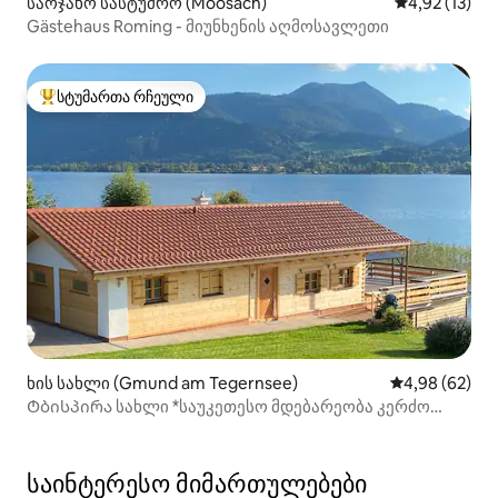
საოჯახო სასტუმრო (Moosach)
საშუალო შეფ
4,92 (13)
Gästehaus Roming - მიუნხენის აღმოსავლეთი
სტუმართა რჩეული
სტუმართა რჩეული მოწინავე ვარიანტი
ხის სახლი (Gmund am Tegernsee)
საშუალო შეფა
4,98 (62)
Ტბისპირა სახლი *საუკეთესო მდებარეობა კერძო
ჭავლით*
საინტერესო მიმართულებები