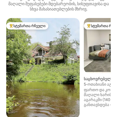
მაღალი შეფასებები მდებარეობის, სისუფთავისა და
სხვა მახასიათებლების მხრივ.
სტუმართა რჩეული
სტუმართა რჩე
სტუმართა რჩეული მოწინავე ვარიანტი
სტუმართა რჩეული
საცხოვრებელი (A
5-ოთახიანი აგარა
ტერასა და ბაღი
ფართო და კომფო
მაღალი ხარისხის
აგარაკში (140 მ²
განთავსდება — 
ოჯახებისთვის, გ
სტუმრებისა და დ