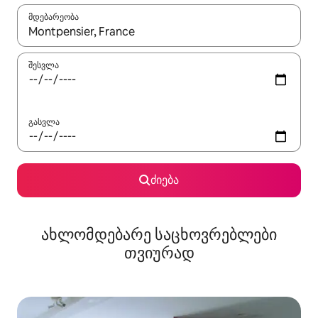
მდებარეობა
როცა შედეგები ხელმისაწვდომი გახდება, ნავიგაციისთვის გამ
შესვლა
გასვლა
ძიება
ახლომდებარე საცხოვრებლები
თვიურად